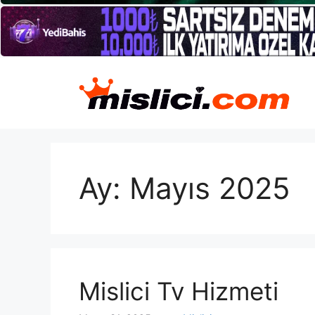
İçeriğe
atla
Ay:
Mayıs 2025
Mislici Tv Hizmeti