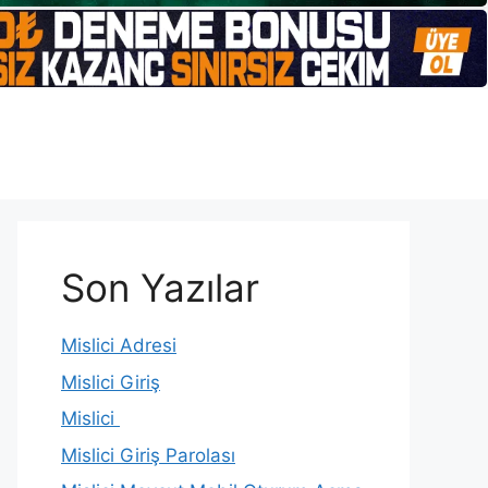
Son Yazılar
Mislici Adresi
Mislici Giriş
Mislici
Mislici Giriş Parolası