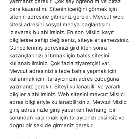
yazmanız gerekir. Çok şey öğrendim ve biraz
para kazandım. Sitenin içeriğini görmek için
sitenin adresine gitmeniz gerekir. Mevcut web
sitesi adresini sosyal medya bağlantısını
izleyerek bulabilirsiniz. En son Mislici kayıt
bilgilerine sahip değilseniz, siteye erişemezsiniz.
Güncellenmiş adresinizi girdikten sonra
kazançlarınızı artırmak için bahis sitesini
kullanabilirsiniz. Çok fazla ziyaretçisi var.
Mevcut adresinizi sitede bahis yapmak için
kullanmak için, tarayıcınızın adres çubuğuna
yazmanız gerekir. Siteyi kullanabilir ve yararlı
bilgiler alabilirsiniz. Web sitesini mevcut Mislici
adres bilgileriyle kullanabilirsiniz. Mevcut Mislici
giriş adresinizle giriş yaparken herhangi bir
sorundan kaçınmak için tarayıcınızı eksiksiz ve
doğru bir şekilde girmeniz gerekir.