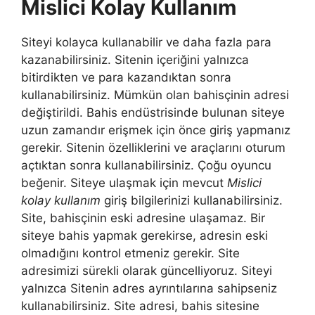
Mislici Kolay Kullanım
Siteyi kolayca kullanabilir ve daha fazla para
kazanabilirsiniz. Sitenin içeriğini yalnızca
bitirdikten ve para kazandıktan sonra
kullanabilirsiniz. Mümkün olan bahisçinin adresi
değiştirildi. Bahis endüstrisinde bulunan siteye
uzun zamandır erişmek için önce giriş yapmanız
gerekir. Sitenin özelliklerini ve araçlarını oturum
açtıktan sonra kullanabilirsiniz. Çoğu oyuncu
beğenir. Siteye ulaşmak için mevcut
Mislici
kolay kullanım
giriş bilgilerinizi kullanabilirsiniz.
Site, bahisçinin eski adresine ulaşamaz. Bir
siteye bahis yapmak gerekirse, adresin eski
olmadığını kontrol etmeniz gerekir. Site
adresimizi sürekli olarak güncelliyoruz. Siteyi
yalnızca Sitenin adres ayrıntılarına sahipseniz
kullanabilirsiniz. Site adresi, bahis sitesine