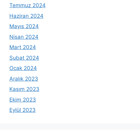
Temmuz 2024
Haziran 2024
Mayıs 2024
Nisan 2024
Mart 2024
Şubat 2024
Ocak 2024
Aralık 2023
Kasım 2023
Ekim 2023
Eylül 2023