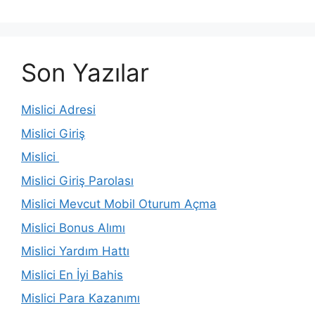
Son Yazılar
Mislici Adresi
Mislici Giriş
Mislici
Mislici Giriş Parolası
Mislici Mevcut Mobil Oturum Açma
Mislici Bonus Alımı
Mislici Yardım Hattı
Mislici En İyi Bahis
Mislici Para Kazanımı