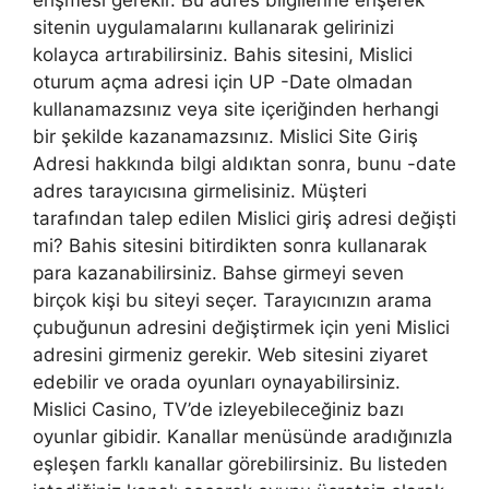
sitenin uygulamalarını kullanarak gelirinizi
kolayca artırabilirsiniz. Bahis sitesini, Mislici
oturum açma adresi için UP -Date olmadan
kullanamazsınız veya site içeriğinden herhangi
bir şekilde kazanamazsınız. Mislici Site Giriş
Adresi hakkında bilgi aldıktan sonra, bunu -date
adres tarayıcısına girmelisiniz. Müşteri
tarafından talep edilen Mislici giriş adresi değişti
mi? Bahis sitesini bitirdikten sonra kullanarak
para kazanabilirsiniz. Bahse girmeyi seven
birçok kişi bu siteyi seçer. Tarayıcınızın arama
çubuğunun adresini değiştirmek için yeni Mislici
adresini girmeniz gerekir. Web sitesini ziyaret
edebilir ve orada oyunları oynayabilirsiniz.
Mislici Casino, TV’de izleyebileceğiniz bazı
oyunlar gibidir. Kanallar menüsünde aradığınızla
eşleşen farklı kanallar görebilirsiniz. Bu listeden