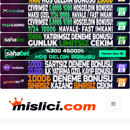
İçeriğe
atla
Menü