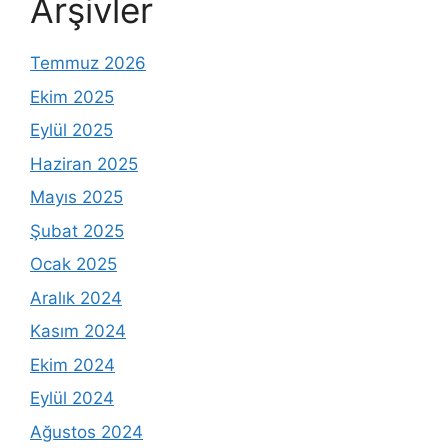
Arşivler
Temmuz 2026
Ekim 2025
Eylül 2025
Haziran 2025
Mayıs 2025
Şubat 2025
Ocak 2025
Aralık 2024
Kasım 2024
Ekim 2024
Eylül 2024
Ağustos 2024