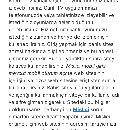
istediğiniz kanalı seçerek oyunu ücretsiz olarak
izleyebilirsiniz. Canlı TV uygulamamızı
telefonunuzda veya tabletinizde izleyebilir ve
istediğiniz oyunlarda neler olduğunu
görebilirsiniz. Hizmetimizi canlı oyununuzu
istediğiniz zaman ve her yerde izlemek için
kullanabilirsiniz. Giriş yapmak için bahis sitesi
adresi hakkında bilgi edinmeniz ve bu adresi
girmeniz gerekir. Bunları yaptıktan sonra siteyi
kolayca kullanabilirsiniz.
Mislici mobil giriş
mevcut mobil oturum açma
web sitesinin
içeriğini yalnızca web sitesine eriştikten sonra
kullanabilirsiniz. Bahis sitesinin uygulamalarını
ve içeriğini kullanmak için siteye bir kullanıcı adı
ve şifre girmeniz gerekir. Sitedeki bu bilgileri
doldurursanız, herhangi bir
Mislici
sorun
olmadan sitede ticaret yapabilirsiniz. Mislici
erişmek için web sitesinin adresini tarayıcınıza