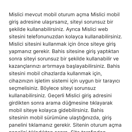
Mislici mevcut mobil oturum açma Mislici mobil
giriş adresine ulaşırsanız, siteyi sorunsuz bir
şekilde kullanabilirsiniz. Ayrıca Mislici web
sitesini telefonunuzdan kolayca kullanabilirsiniz.
Mislici sitesini kullanmak için önce siteye giriş
yapmanız gerekir. Bahis sitesine giriş yaptıktan
sonra siteyi sorunsuz bir şekilde kullanabilir ve
kazançlarınızı artırmaya başlayabilirsiniz. Bahis
sitesini mobil cihazlarda kullanmak için,
cihazınızın işletim sistemi için uygun bir tarayıcı
seçmelisiniz. Böylece siteyi sorunsuz
kullanabilirsiniz. Geçerli Mislici giriş adresini
girdikten sonra arama düğmesine tıklayarak
mobil siteye kolayca gidebilirsiniz. Bahis
sitesinin mobil sürümüne ulaştığınızda, giriş
panelini tıklamanız gerekir. Sitenin oturum açma