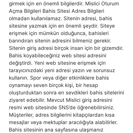
girmek için en önemli bilgilerdir. Mislici Oturum
Açma Bilgileri Bahis Sitesi Adres Bilgileri
olmadan kullanılamaz. Sitenin adresi, bahis
sitesine yazmak için en önemli şeydir. Siteye
erişmek için mümkün olduğunca, bahisleri
barındıran sitenin adresini bilmeniz gerekir.
Sitenin giriş adresi birçok insan için bir gizemdir.
Bahis koyabileceğiniz web sitesi adresini
değiştirdi. Yeni web sitesine erişmek için
tarayıcınızdaki yeni adresi yazın ve sorunsuz
kullanın. Spor veya diğer etkinliklere bahis
oynamayı seven birçok kişi, bir hesap
oluşturduktan sonra en sevdikleri bahis sitelerini
ziyaret edebilir. Mevcut Mislici giriş adresini
resmi web sitesinde SNS’de öğrenebilirsiniz.
Müşteriler, adres bilgilerini kitapçılardan kısa
mesajlar veya mektuplar aracılığıyla alabilirler.
Bahis sitesinin ana sayfasına ulaşmanız