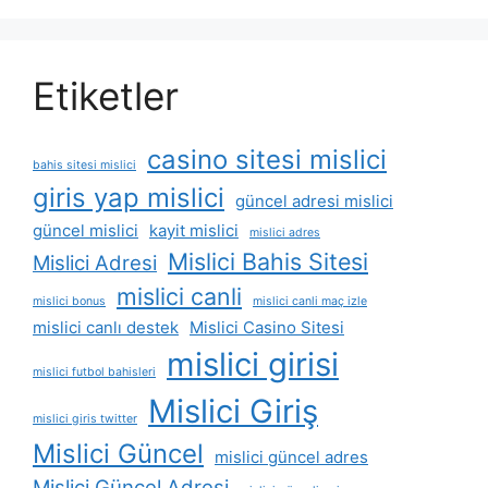
Etiketler
casino sitesi mislici
bahis sitesi mislici
giris yap mislici
güncel adresi mislici
güncel mislici
kayit mislici
mislici adres
Mislici Bahis Sitesi
Mislici Adresi
mislici canli
mislici bonus
mislici canli maç izle
mislici canlı destek
Mislici Casino Sitesi
mislici girisi
mislici futbol bahisleri
Mislici Giriş
mislici giris twitter
Mislici Güncel
mislici güncel adres
Mislici Güncel Adresi