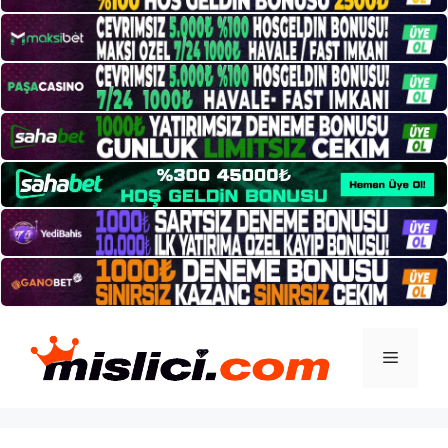
İçeriğe
atla
Menü