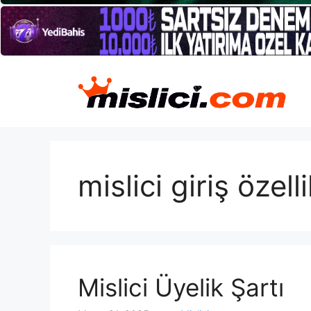
İçeriğe
atla
mislici giriş özelli
Mislici Üyelik Şartı