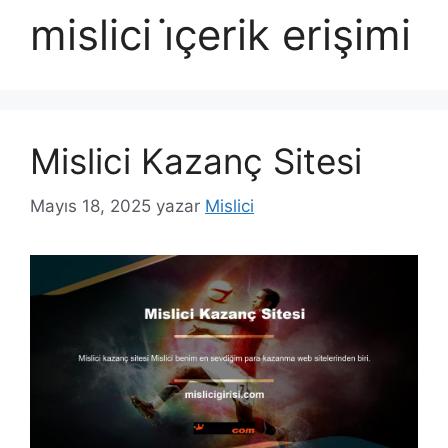
mislici i̇çerik erişimi
Mislici Kazanç Sitesi
Mayıs 18, 2025
yazar
Mislici