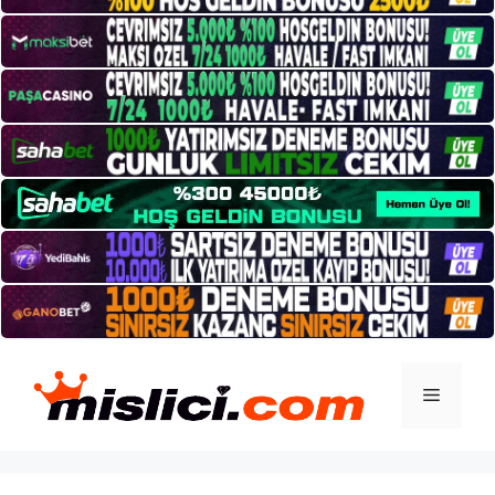
İçeriğe
atla
Menü