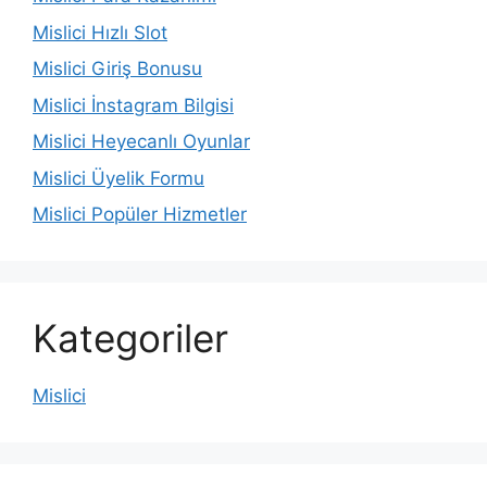
Mislici Hızlı Slot
Mislici Giriş Bonusu
Mislici İnstagram Bilgisi
Mislici Heyecanlı Oyunlar
Mislici Üyelik Formu
Mislici Popüler Hizmetler
Kategoriler
Mislici