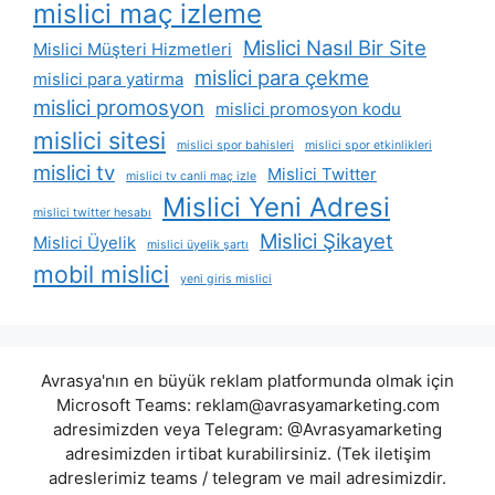
mislici maç izleme
Mislici Nasıl Bir Site
Mislici Müşteri Hizmetleri
mislici para çekme
mislici para yatirma
mislici promosyon
mislici promosyon kodu
mislici sitesi
mislici spor bahisleri
mislici spor etkinlikleri
mislici tv
Mislici Twitter
mislici tv canli maç izle
Mislici Yeni Adresi
mislici twitter hesabı
Mislici Şikayet
Mislici Üyelik
mislici üyelik şartı
mobil mislici
yeni giris mislici
Avrasya'nın en büyük reklam platformunda olmak için
Microsoft Teams:
reklam@avrasyamarketing.com
adresimizden veya Telegram: @Avrasyamarketing
adresimizden irtibat kurabilirsiniz. (Tek iletişim
adreslerimiz teams / telegram ve mail adresimizdir.