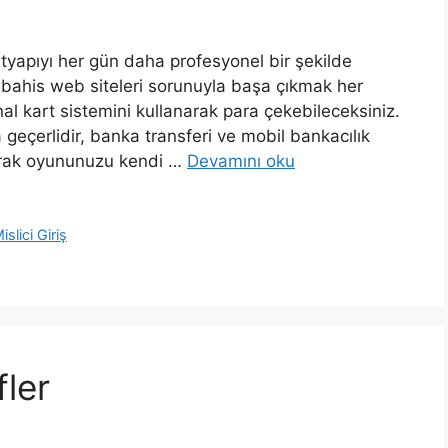
 altyapıyı her gün daha profesyonel bir şekilde
 bahis web siteleri sorunuyla başa çıkmak her
l kart sistemini kullanarak para çekebileceksiniz.
geçerlidir, banka transferi ve mobil bankacılık
rarak oyununuzu kendi …
Devamını oku
islici Giriş
fler