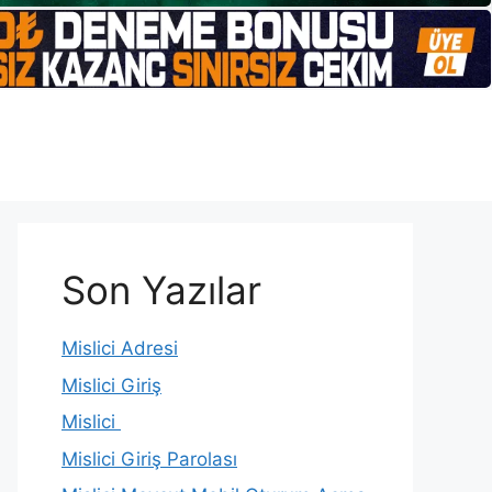
Son Yazılar
Mislici Adresi
Mislici Giriş
Mislici
Mislici Giriş Parolası