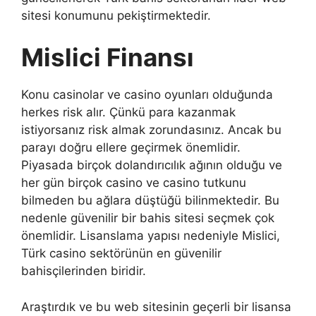
sitesi konumunu pekiştirmektedir.
Mislici Finansı
Konu casinolar ve casino oyunları olduğunda
herkes risk alır. Çünkü para kazanmak
istiyorsanız risk almak zorundasınız. Ancak bu
parayı doğru ellere geçirmek önemlidir.
Piyasada birçok dolandırıcılık ağının olduğu ve
her gün birçok casino ve casino tutkunu
bilmeden bu ağlara düştüğü bilinmektedir. Bu
nedenle güvenilir bir bahis sitesi seçmek çok
önemlidir. Lisanslama yapısı nedeniyle Mislici,
Türk casino sektörünün en güvenilir
bahisçilerinden biridir.
Araştırdık ve bu web sitesinin geçerli bir lisansa