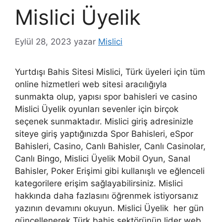
Mislici Üyelik
Eylül 28, 2023
yazar
Mislici
Yurtdışı Bahis Sitesi Mislici, Türk üyeleri için tüm
online hizmetleri web sitesi aracılığıyla
sunmakta olup, yapısı spor bahisleri ve casino
Mislici Üyelik oyunları sevenler için birçok
seçenek sunmaktadır. Mislici giriş adresinizle
siteye giriş yaptığınızda Spor Bahisleri, eSpor
Bahisleri, Casino, Canlı Bahisler, Canlı Casinolar,
Canlı Bingo, Mislici Üyelik Mobil Oyun, Sanal
Bahisler, Poker Erişimi gibi kullanışlı ve eğlenceli
kategorilere erişim sağlayabilirsiniz. Mislici
hakkında daha fazlasını öğrenmek istiyorsanız
yazının devamını okuyun. Mislici Üyelik her gün
güncellenerek Türk bahis sektörünün lider web