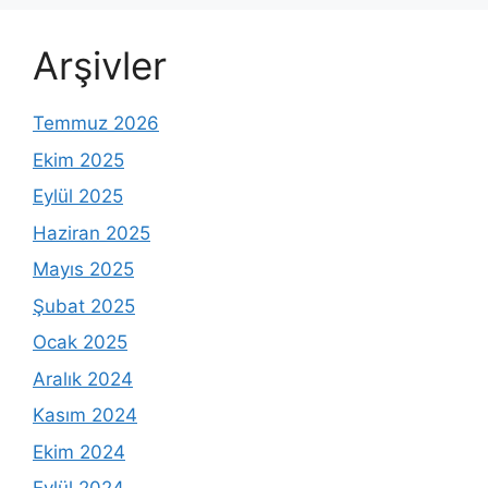
Arşivler
Temmuz 2026
Ekim 2025
Eylül 2025
Haziran 2025
Mayıs 2025
Şubat 2025
Ocak 2025
Aralık 2024
Kasım 2024
Ekim 2024