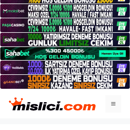
İçeriğe
atla
Menü