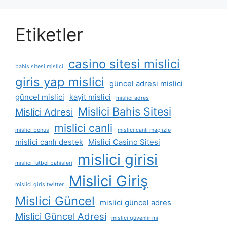
Etiketler
casino sitesi mislici
bahis sitesi mislici
giris yap mislici
güncel adresi mislici
güncel mislici
kayit mislici
mislici adres
Mislici Bahis Sitesi
Mislici Adresi
mislici canli
mislici bonus
mislici canli maç izle
mislici canlı destek
Mislici Casino Sitesi
mislici girisi
mislici futbol bahisleri
Mislici Giriş
mislici giris twitter
Mislici Güncel
mislici güncel adres
Mislici Güncel Adresi
mislici güvenlir mi