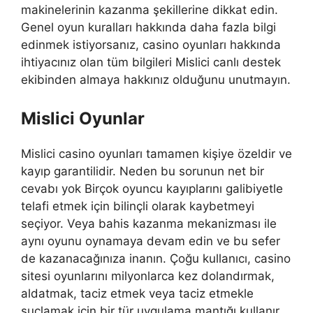
makinelerinin kazanma şekillerine dikkat edin.
Genel oyun kuralları hakkında daha fazla bilgi
edinmek istiyorsanız, casino oyunları hakkında
ihtiyacınız olan tüm bilgileri Mislici canlı destek
ekibinden almaya hakkınız olduğunu unutmayın.
Mislici Oyunlar
Mislici casino oyunları tamamen kişiye özeldir ve
kayıp garantilidir. Neden bu sorunun net bir
cevabı yok Birçok oyuncu kayıplarını galibiyetle
telafi etmek için bilinçli olarak kaybetmeyi
seçiyor. Veya bahis kazanma mekanizması ile
aynı oyunu oynamaya devam edin ve bu sefer
de kazanacağınıza inanın. Çoğu kullanıcı, casino
sitesi oyunlarını milyonlarca kez dolandırmak,
aldatmak, taciz etmek veya taciz etmekle
suçlamak için bir tür uygulama mantığı kullanır.