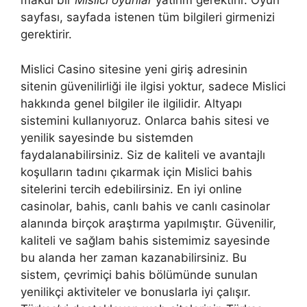
makul bir
Mislici oyunlar
yatırım gerektirir. Oyun
sayfası, sayfada istenen tüm bilgileri girmenizi
gerektirir.
Mislici Casino sitesine yeni giriş adresinin
sitenin güvenilirliği ile ilgisi yoktur, sadece Mislici
hakkında genel bilgiler ile ilgilidir. Altyapı
sistemini kullanıyoruz. Onlarca bahis sitesi ve
yenilik sayesinde bu sistemden
faydalanabilirsiniz. Siz de kaliteli ve avantajlı
koşulların tadını çıkarmak için Mislici bahis
sitelerini tercih edebilirsiniz. En iyi online
casinolar, bahis, canlı bahis ve canlı casinolar
alanında birçok araştırma yapılmıştır. Güvenilir,
kaliteli ve sağlam bahis sistemimiz sayesinde
bu alanda her zaman kazanabilirsiniz. Bu
sistem, çevrimiçi bahis bölümünde sunulan
yenilikçi aktiviteler ve bonuslarla iyi çalışır.