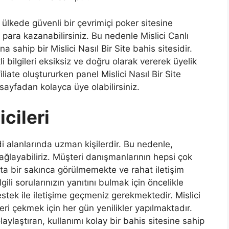
o ülkede güvenli bir çevrimiçi poker sitesine
 para kazanabilirsiniz. Bu nedenle Mislici Canlı
 sahip bir Mislici Nasıl Bir Site bahis sitesidir.
i bilgileri eksiksiz ve doğru olarak vererek üyelik
iate oluştururken panel Mislici Nasıl Bir Site
sayfadan kolayca üye olabilirsiniz.
cileri
di alanlarında uzman kişilerdir. Bu nedenle,
ğlayabiliriz. Müşteri danışmanlarının hepsi çok
a bir sakınca görülmemekte ve rahat iletişim
lgili sorularınızın yanıtını bulmak için öncelikle
stek ile iletişime geçmeniz gerekmektedir. Mislici
eleri çekmek için her gün yenilikler yapılmaktadır.
ylaştıran, kullanımı kolay bir bahis sitesine sahip