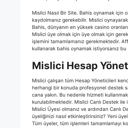
Mislici Nasıl Bir Site. Bahis oynamak için 
kaydolmanız gerekebilir. Mislici oynayarak
Bahis, dünyanın en yüksek casino oranlarına
Mislici üye olmak için üye olmak için gerekl
işlemini tamamlamanız gerekmektedir. Affil
kullanarak bahis oynamak istiyorsanız bu 
Mislici Hesap Yöneti
Mislici çalışan tüm Hesap Yöneticileri ken
herhangi bir konuda profesyonel destek sa
cana yakın. Bu nedenle hizmeti kullanmakt
kurulabilmektedir. Mislici Canlı Destek ile i
Mislici Üyesi olmanız ve ardından Canlı De
üyeliğinizi nasıl etkinleştirirsiniz? Yeni üy
Tüm üyeler, tüm işlemleri tamamlamayı kola