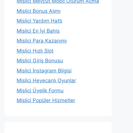
Mislici Mevcut Mobil Oturum Açma
Mislici Bonus Alımı
Mislici Yardım Hattı
Mislici En İyi Bahis
Mislici Para Kazanımı
Mislici Hızlı Slot
Mislici Giriş Bonusu
Mislici İnstagram Bilgisi
Mislici Heyecanlı Oyunlar
Mislici Üyelik Formu
Mislici Popüler Hizmetler