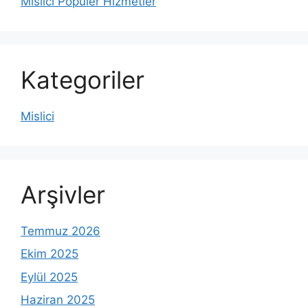
Mislici Popüler Hizmetler
Kategoriler
Mislici
Arşivler
Temmuz 2026
Ekim 2025
Eylül 2025
Haziran 2025