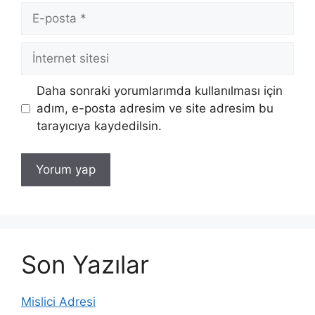
E-
posta
İnternet
sitesi
Daha sonraki yorumlarımda kullanılması için
adım, e-posta adresim ve site adresim bu
tarayıcıya kaydedilsin.
Son Yazılar
Mislici Adresi