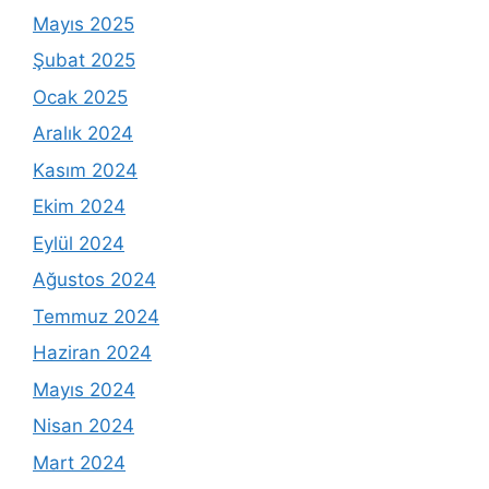
Mayıs 2025
Şubat 2025
Ocak 2025
Aralık 2024
Kasım 2024
Ekim 2024
Eylül 2024
Ağustos 2024
Temmuz 2024
Haziran 2024
Mayıs 2024
Nisan 2024
Mart 2024