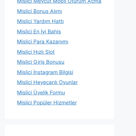
Mislici Mevcut Mobil Oturum Açma
Mislici Bonus Alımı
Mislici Yardım Hattı
Mislici En İyi Bahis
Mislici Para Kazanımı
Mislici Hızlı Slot
Mislici Giriş Bonusu
Mislici İnstagram Bilgisi
Mislici Heyecanlı Oyunlar
Mislici Üyelik Formu
Mislici Popüler Hizmetler