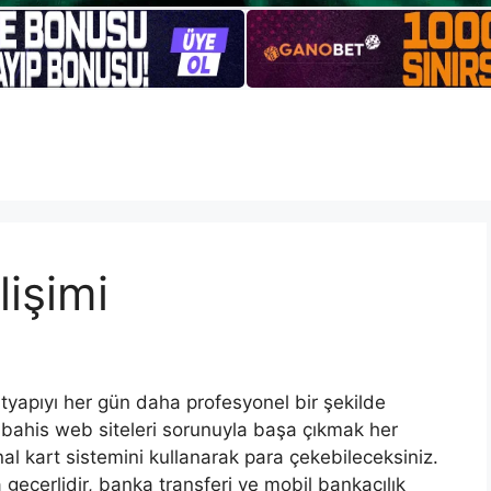
lişimi
 altyapıyı her gün daha profesyonel bir şekilde
 bahis web siteleri sorunuyla başa çıkmak her
l kart sistemini kullanarak para çekebileceksiniz.
geçerlidir, banka transferi ve mobil bankacılık