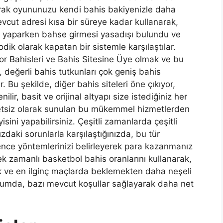
rarak oyununuzu kendi bahis bakiyenizle daha
vcut adresi kısa bir süreye kadar kullanarak,
ma yaparken bahse girmesi yasadışı bulundu ve
dik olarak kapatan bir sistemle karşılaştılar.
Spor Bahisleri ve Bahis Sitesine Üye olmak ve bu
, değerli bahis tutkunları çok geniş bahis
 Bu şekilde, diğer bahis siteleri öne çıkıyor,
r, basit ve orijinal altyapı size istediğiniz her
retsiz olarak sunulan bu mükemmel hizmetlerden
sini yapabilirsiniz. Çeşitli zamanlarda çeşitli
zdaki sorunlarla karşılaştığınızda, bu tür
eğlence yöntemlerinizi belirleyerek para kazanmanız
erçek zamanlı basketbol bahis oranlarını kullanarak,
ve en ilginç maçlarda beklemekten daha neşeli
durumda, bazı mevcut koşullar sağlayarak daha net