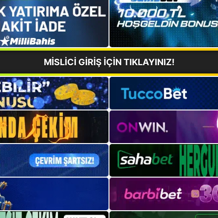
MİSLİCİ GİRİŞ İÇİN TIKLAYINIZ!