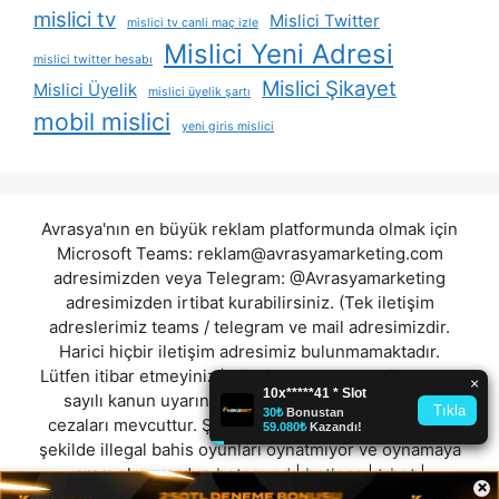
mislici tv
Mislici Twitter
mislici tv canli maç izle
Mislici Yeni Adresi
mislici twitter hesabı
Mislici Şikayet
Mislici Üyelik
mislici üyelik şartı
mobil mislici
yeni giris mislici
Avrasya'nın en büyük reklam platformunda olmak için
Microsoft Teams:
reklam@avrasyamarketing.com
adresimizden veya Telegram: @Avrasyamarketing
adresimizden irtibat kurabilirsiniz. (Tek iletişim
adreslerimiz teams / telegram ve mail adresimizdir.
Harici hiçbir iletişim adresimiz bulunmamaktadır.
Lütfen itibar etmeyiniz.) Türkiye yasalarına göre 7258
sayılı kanun uyarınca yasa dışı bahis oynamanın
cezaları mevcuttur. Şu an bulunduğunuz site hiç bir
şekilde illegal bahis oyunları oynatmıyor ve oynamaya
aracı olmuyordur.
betsound
|
betloca
|
trbet
|
×
casinotesla
|
risebet
|
favorisen
|
foxbet
|
bahismood