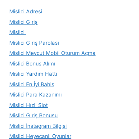
Mislici Adresi
Mislici Giriş
Mislici
Mislici Giriş Parolası
Mislici Mevcut Mobil Oturum Açma
Mislici Bonus Alımı
Mislici Yardım Hattı
Mislici En İyi Bahis
Mislici Para Kazanımı
Mislici Hızlı Slot
Mislici Giriş Bonusu
Mislici İnstagram Bilgisi
Mislici Heyecanlı Oyunlar