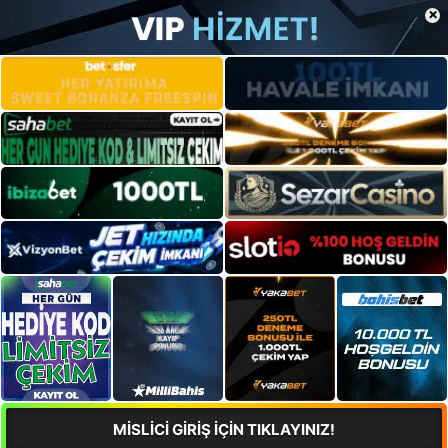
×
MİSLİCİ GİRİŞ İÇİN TIKLAYINIZ!