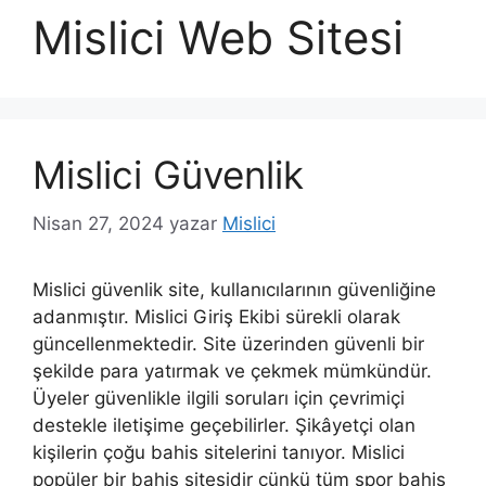
Mislici Web Sitesi
Mislici Güvenlik
Nisan 27, 2024
yazar
Mislici
Mislici güvenlik site, kullanıcılarının güvenliğine
adanmıştır. Mislici Giriş Ekibi sürekli olarak
güncellenmektedir. Site üzerinden güvenli bir
şekilde para yatırmak ve çekmek mümkündür.
Üyeler güvenlikle ilgili soruları için çevrimiçi
destekle iletişime geçebilirler. Şikâyetçi olan
kişilerin çoğu bahis sitelerini tanıyor. Mislici
popüler bir bahis sitesidir çünkü tüm spor bahis