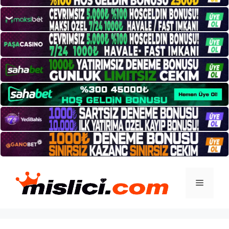
İçeriğe
atla
Menü