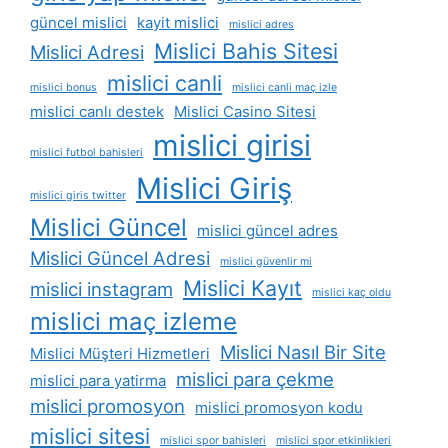
güncel mislici
kayit mislici
mislici adres
Mislici Bahis Sitesi
Mislici Adresi
mislici canli
mislici bonus
mislici canli maç izle
mislici canlı destek
Mislici Casino Sitesi
mislici girisi
mislici futbol bahisleri
Mislici Giriş
mislici giris twitter
Mislici Güncel
mislici güncel adres
Mislici Güncel Adresi
mislici güvenlir mi
Mislici Kayıt
mislici instagram
mislici kaç oldu
mislici maç izleme
Mislici Nasıl Bir Site
Mislici Müşteri Hizmetleri
mislici para çekme
mislici para yatirma
mislici promosyon
mislici promosyon kodu
mislici sitesi
mislici spor bahisleri
mislici spor etkinlikleri