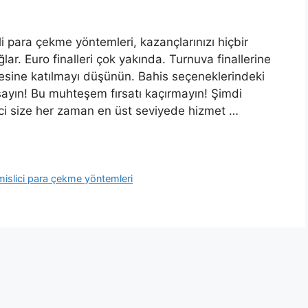
li para çekme yöntemleri, kazançlarınızı hiçbir
ar. Euro finalleri çok yakında. Turnuva finallerine
 ailesine katılmayı düşünün. Bahis seçeneklerindeki
yaşayın! Bu muhteşem fırsatı kaçırmayın! Şimdi
ci size her zaman en üst seviyede hizmet …
mislici para çekme yöntemleri