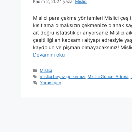
Kasım 2, 2024
yazar
Mislici
Mislici para çekme yöntemleri Mislici çeşit
kısıtlama olmaksızın çekmenize olanak sağl
ait doğru istatistikler arıyorsanız Mislici
çeşitliliği en kapsamlı altyapı adresiyle 
kaydolun ve pişman olmayacaksınız! Misli
Devamını oku
Kategoriler
Mislici
Etiketler
mislici beyaz gri kırmızı
,
Mislici Güncel Adresi
,
Yorum yap