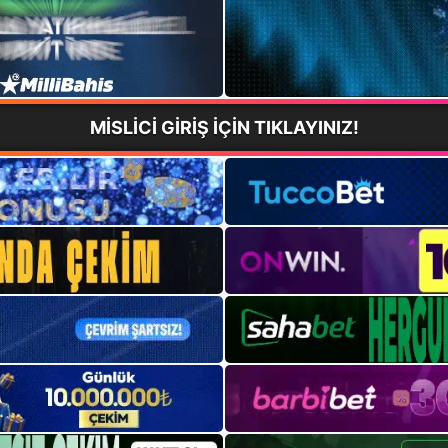
MİSLİCİ GİRİŞ İÇİN TIKLAYINIZ!