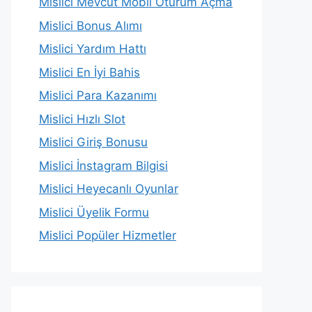
Mislici Mevcut Mobil Oturum Açma
Mislici Bonus Alımı
Mislici Yardım Hattı
Mislici En İyi Bahis
Mislici Para Kazanımı
Mislici Hızlı Slot
Mislici Giriş Bonusu
Mislici İnstagram Bilgisi
Mislici Heyecanlı Oyunlar
Mislici Üyelik Formu
Mislici Popüler Hizmetler