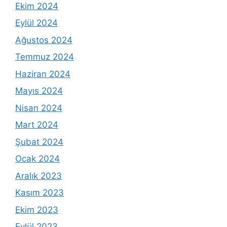
Ekim 2024
Eylül 2024
Ağustos 2024
Temmuz 2024
Haziran 2024
Mayıs 2024
Nisan 2024
Mart 2024
Şubat 2024
Ocak 2024
Aralık 2023
Kasım 2023
Ekim 2023
Eylül 2023