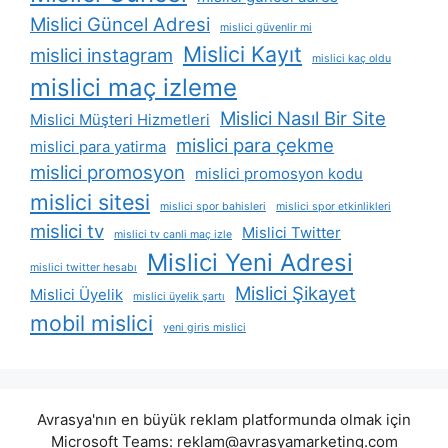
Mislici Güncel Adresi
mislici güvenlir mi
Mislici Kayıt
mislici instagram
mislici kaç oldu
mislici maç izleme
Mislici Nasıl Bir Site
Mislici Müşteri Hizmetleri
mislici para çekme
mislici para yatirma
mislici promosyon
mislici promosyon kodu
mislici sitesi
mislici spor bahisleri
mislici spor etkinlikleri
mislici tv
Mislici Twitter
mislici tv canli maç izle
Mislici Yeni Adresi
mislici twitter hesabı
Mislici Şikayet
Mislici Üyelik
mislici üyelik şartı
mobil mislici
yeni giris mislici
Avrasya'nın en büyük reklam platformunda olmak için
Microsoft Teams:
reklam@avrasyamarketing.com