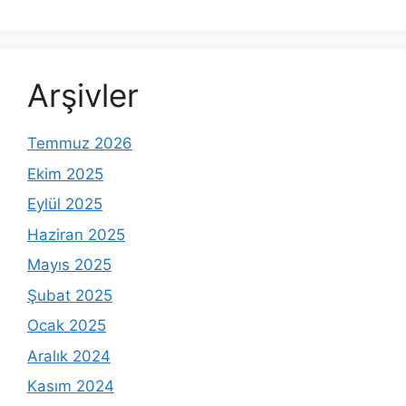
Arşivler
Temmuz 2026
Ekim 2025
Eylül 2025
Haziran 2025
Mayıs 2025
Şubat 2025
Ocak 2025
Aralık 2024
Kasım 2024