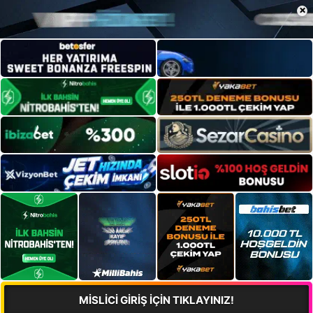
×
MİSLİCİ GİRİŞ İÇİN TIKLAYINIZ!