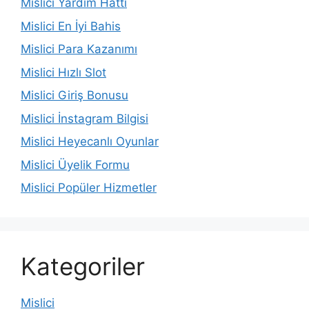
Mislici Yardım Hattı
Mislici En İyi Bahis
Mislici Para Kazanımı
Mislici Hızlı Slot
Mislici Giriş Bonusu
Mislici İnstagram Bilgisi
Mislici Heyecanlı Oyunlar
Mislici Üyelik Formu
Mislici Popüler Hizmetler
Kategoriler
Mislici