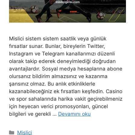
Mislici sistem sistem saatlik veya günlük
fırsatlar sunar. Bunlar, bireylerin Twitter,
Instagram ve Telegram kanallarımızı düzenli
olarak takip ederek deneyimlediği doğrudan
avantajlardır. Sosyal medya hesaplarına abone
olursanız bildirim almazsınız ve kazanma
şansınız olmaz. Bu anlık etkinliklerle
kazanabileceğiniz ek fırsatları keşfedin. Casino
ve spor sahalarında harika vakit geçirebilmeniz
için heyecan verici promosyonları, güncel
bilgileri ve gerekli …
Devamını oku
Kategoriler
Mislici