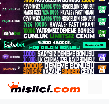
İçeriğe
atla
Menü