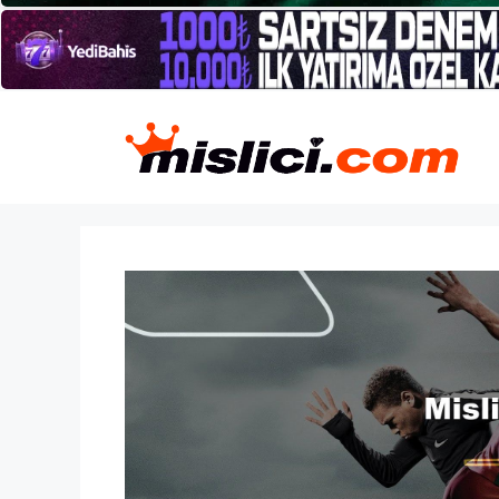
İçeriğe
atla