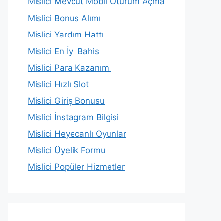
Mislici Mevcut Mobil Oturum Açma
Mislici Bonus Alımı
Mislici Yardım Hattı
Mislici En İyi Bahis
Mislici Para Kazanımı
Mislici Hızlı Slot
Mislici Giriş Bonusu
Mislici İnstagram Bilgisi
Mislici Heyecanlı Oyunlar
Mislici Üyelik Formu
Mislici Popüler Hizmetler