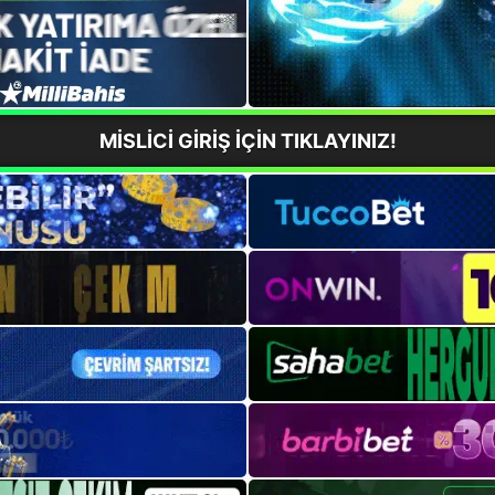
MİSLİCİ GİRİŞ İÇİN TIKLAYINIZ!