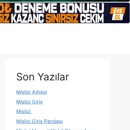
Son Yazılar
Mislici Adresi
Mislici Giriş
Mislici
Mislici Giriş Parolası