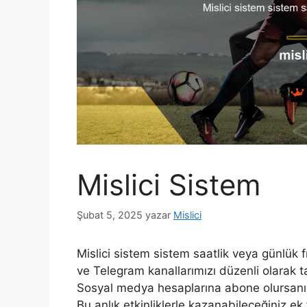
Mislici Sistem
Şubat 5, 2025
yazar
Mislici
Mislici sistem sistem saatlik veya günlük fı
ve Telegram kanallarımızı düzenli olarak 
Sosyal medya hesaplarına abone olursanız
Bu anlık etkinliklerle kazanabileceğiniz ek