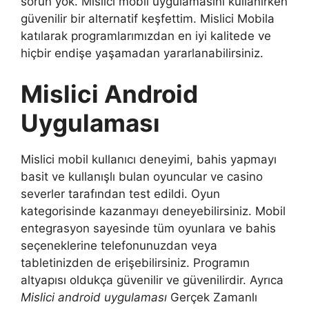
sorun yok. Mislici mobil uygulamasını kullanırken
güvenilir bir alternatif keşfettim. Mislici Mobila
katılarak programlarımızdan en iyi kalitede ve
hiçbir endişe yaşamadan yararlanabilirsiniz.
Mislici Android
Uygulaması
Mislici mobil kullanıcı deneyimi, bahis yapmayı
basit ve kullanışlı bulan oyuncular ve casino
severler tarafından test edildi. Oyun
kategorisinde kazanmayı deneyebilirsiniz. Mobil
entegrasyon sayesinde tüm oyunlara ve bahis
seçeneklerine telefonunuzdan veya
tabletinizden de erişebilirsiniz. Programın
altyapısı oldukça güvenilir ve güvenilirdir. Ayrıca
Mislici android uygulaması
Gerçek Zamanlı