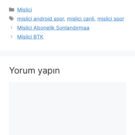
Kategoriler
Mislici
Etiketler
mislici android spor
,
mislici canli
,
mislici spor
Mislici Abonelik Sonlandırmaa
Mislici BTK
Yorum yapın
Yorum