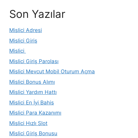
Son Yazılar
Mislici Adresi
Mislici Giriş
Mislici
Mislici Giriş Parolası
Mislici Mevcut Mobil Oturum Açma
Mislici Bonus Alımı
Mislici Yardım Hattı
Mislici En İyi Bahis
Mislici Para Kazanımı
Mislici Hızlı Slot
Mislici Giriş Bonusu