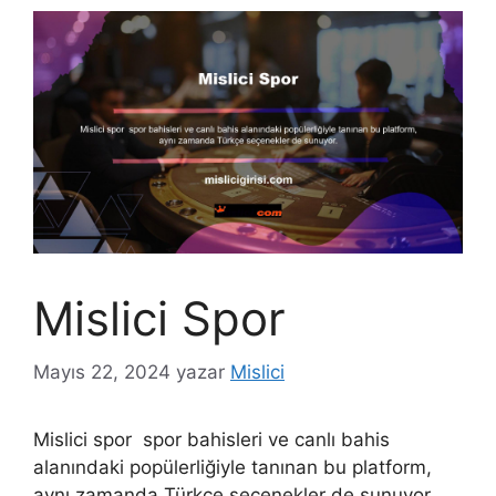
Mislici Spor
Mayıs 22, 2024
yazar
Mislici
Mislici spor spor bahisleri ve canlı bahis
alanındaki popülerliğiyle tanınan bu platform,
aynı zamanda Türkçe seçenekler de sunuyor.