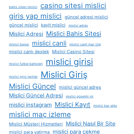
casino sitesi mislici
bahis sitesi mislici
giris yap mislici
güncel adresi mislici
güncel mislici
kayit mislici
mislici adres
Mislici Bahis Sitesi
Mislici Adresi
mislici canli
mislici bonus
mislici canli maç izle
mislici canlı destek
Mislici Casino Sitesi
mislici girisi
mislici futbol bahisleri
Mislici Giriş
mislici giris twitter
Mislici Güncel
mislici güncel adres
Mislici Güncel Adresi
mislici güvenlir mi
Mislici Kayıt
mislici instagram
mislici kaç oldu
mislici maç izleme
Mislici Nasıl Bir Site
Mislici Müşteri Hizmetleri
mislici para çekme
mislici para yatirma