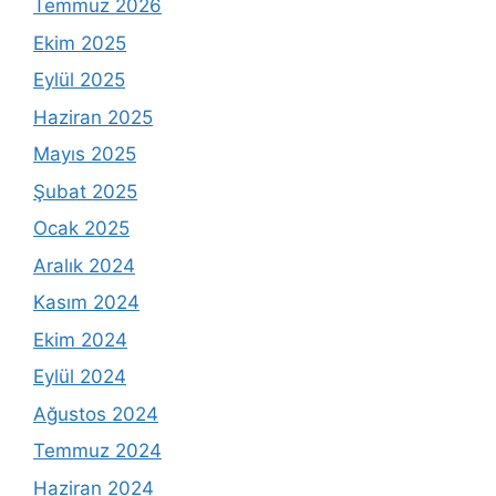
Temmuz 2026
Ekim 2025
Eylül 2025
Haziran 2025
Mayıs 2025
Şubat 2025
Ocak 2025
Aralık 2024
Kasım 2024
Ekim 2024
Eylül 2024
Ağustos 2024
Temmuz 2024
Haziran 2024