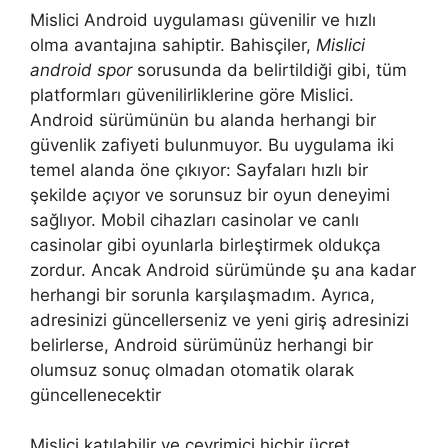
Mislici Android uygulaması güvenilir ve hızlı
olma avantajına sahiptir. Bahisçiler,
Mislici
android spor
sorusunda da belirtildiği gibi, tüm
platformları güvenilirliklerine göre Mislici.
Android sürümünün bu alanda herhangi bir
güvenlik zafiyeti bulunmuyor. Bu uygulama iki
temel alanda öne çıkıyor: Sayfaları hızlı bir
şekilde açıyor ve sorunsuz bir oyun deneyimi
sağlıyor. Mobil cihazları casinolar ve canlı
casinolar gibi oyunlarla birleştirmek oldukça
zordur. Ancak Android sürümünde şu ana kadar
herhangi bir sorunla karşılaşmadım. Ayrıca,
adresinizi güncellerseniz ve yeni giriş adresinizi
belirlerse, Android sürümünüz herhangi bir
olumsuz sonuç olmadan otomatik olarak
güncellenecektir
Mislici katılabilir ve çevrimiçi hiçbir ücret