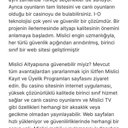
Ayrıca oyunların tam listesini ve canlı oyunların
olduğu bir casinoyu de bulabilirsiniz. I-O
teknolojisi çok yeni ve güvenilir bir çözümdür. Bir
projenin ilerlemesinde altyapı kalitesinin önemini
anlamaya başladım. Mislici engin uzmanlığıyla,
her türlü güvenlik açığından arındırılmış, birinci
sınıf bir web sitesi geliştirmiştir
Mislici Altyapısına güvenebilir miyiz? Mevcut
tüm avantajlardan yararlanmak için lütfen Mislici
Kayıt ve Üyelik Programları sayfasını ziyaret
edin. Bu casino sitesinin internet uygulaması,
yüksek çözünürlüklü kalitede birinci sınıf hizmet
sağlar ve canlı casino oyunlarını ve Mislici TV
gibi özellikleri herhangi bir aksaklık veya
gecikme olmadan yayınlayabilir. Web sayfaları
hızlı yükleniyor ve güvenilirliklerinde herhangi bir