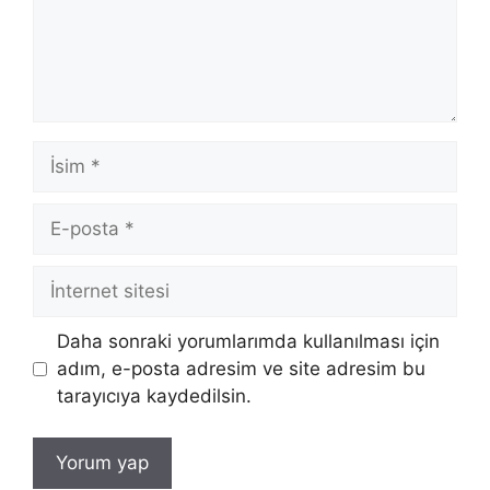
İsim
E-
posta
İnternet
sitesi
Daha sonraki yorumlarımda kullanılması için
adım, e-posta adresim ve site adresim bu
tarayıcıya kaydedilsin.