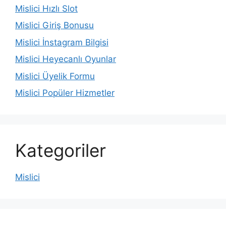
Mislici Hızlı Slot
Mislici Giriş Bonusu
Mislici İnstagram Bilgisi
Mislici Heyecanlı Oyunlar
Mislici Üyelik Formu
Mislici Popüler Hizmetler
Kategoriler
Mislici