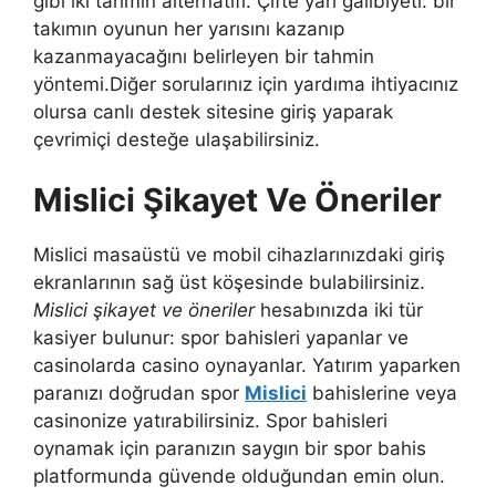
gibi iki tahmin alternatifi. Çifte yarı galibiyeti: bir
takımın oyunun her yarısını kazanıp
kazanmayacağını belirleyen bir tahmin
yöntemi.Diğer sorularınız için yardıma ihtiyacınız
olursa canlı destek sitesine giriş yaparak
çevrimiçi desteğe ulaşabilirsiniz.
Mislici Şikayet Ve Öneriler
Mislici masaüstü ve mobil cihazlarınızdaki giriş
ekranlarının sağ üst köşesinde bulabilirsiniz.
Mislici şikayet ve öneriler
hesabınızda iki tür
kasiyer bulunur: spor bahisleri yapanlar ve
casinolarda casino oynayanlar. Yatırım yaparken
paranızı doğrudan spor
Mislici
bahislerine veya
casinonize yatırabilirsiniz. Spor bahisleri
oynamak için paranızın saygın bir spor bahis
platformunda güvende olduğundan emin olun.