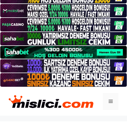
İçeriğe
atla
Menü