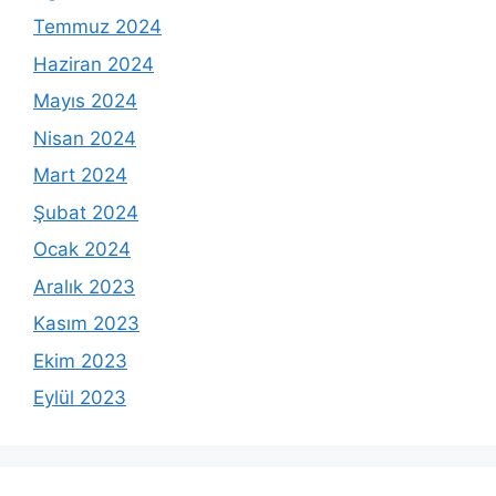
Temmuz 2024
Haziran 2024
Mayıs 2024
Nisan 2024
Mart 2024
Şubat 2024
Ocak 2024
Aralık 2023
Kasım 2023
Ekim 2023
Eylül 2023