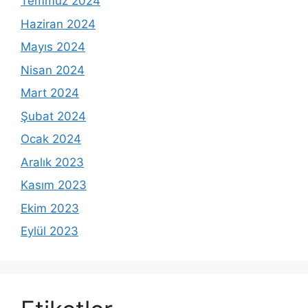
Temmuz 2024
Haziran 2024
Mayıs 2024
Nisan 2024
Mart 2024
Şubat 2024
Ocak 2024
Aralık 2023
Kasım 2023
Ekim 2023
Eylül 2023