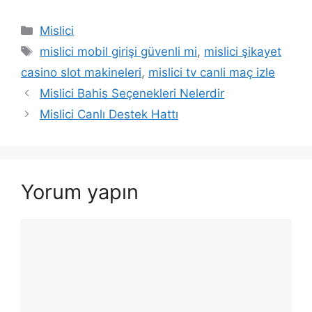
Kategoriler
Mislici
Etiketler
mislici mobil girişi güvenli mi
,
mislici şikayet
casino slot makineleri
,
mislici tv canli maç izle
Mislici Bahis Seçenekleri Nelerdir
Mislici Canlı Destek Hattı
Yorum yapın
Yorum