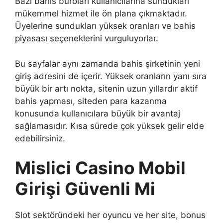
Bazı bahis büroları kullanıcılarına sundukları
mükemmel hizmet ile ön plana çıkmaktadır.
Üyelerine sundukları yüksek oranları ve bahis
piyasası seçeneklerini vurguluyorlar.
Bu sayfalar aynı zamanda bahis şirketinin yeni
giriş adresini de içerir. Yüksek oranların yanı sıra
büyük bir artı nokta, sitenin uzun yıllardır aktif
bahis yapması, siteden para kazanma
konusunda kullanıcılara büyük bir avantaj
sağlamasıdır. Kısa sürede çok yüksek gelir elde
edebilirsiniz.
Mislici Casino Mobil
Girişi Güvenli Mi
Slot sektöründeki her oyuncu ve her site, bonus