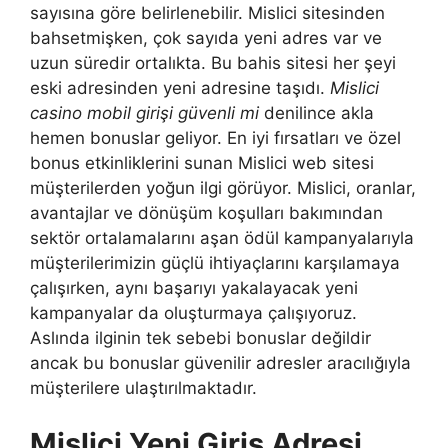
sayısına göre belirlenebilir. Mislici sitesinden
bahsetmişken, çok sayıda yeni adres var ve
uzun süredir ortalıkta. Bu bahis sitesi her şeyi
eski adresinden yeni adresine taşıdı.
Mislici
casino mobil girişi güvenli mi
denilince akla
hemen bonuslar geliyor. En iyi fırsatları ve özel
bonus etkinliklerini sunan Mislici web sitesi
müşterilerden yoğun ilgi görüyor. Mislici, oranlar,
avantajlar ve dönüşüm koşulları bakımından
sektör ortalamalarını aşan ödül kampanyalarıyla
müşterilerimizin güçlü ihtiyaçlarını karşılamaya
çalışırken, aynı başarıyı yakalayacak yeni
kampanyalar da oluşturmaya çalışıyoruz.
Aslında ilginin tek sebebi bonuslar değildir
ancak bu bonuslar güvenilir adresler aracılığıyla
müşterilere ulaştırılmaktadır.
Mislici Yeni Giriş Adresi