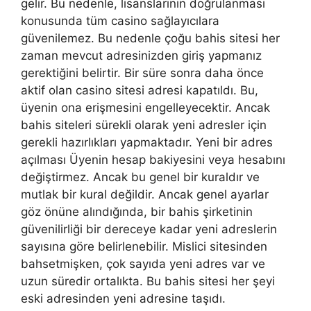
gelir. Bu nedenle, lisanslarının doğrulanması
konusunda tüm casino sağlayıcılara
güvenilemez. Bu nedenle çoğu bahis sitesi her
zaman mevcut adresinizden giriş yapmanız
gerektiğini belirtir. Bir süre sonra daha önce
aktif olan casino sitesi adresi kapatıldı. Bu,
üyenin ona erişmesini engelleyecektir. Ancak
bahis siteleri sürekli olarak yeni adresler için
gerekli hazırlıkları yapmaktadır. Yeni bir adres
açılması Üyenin hesap bakiyesini veya hesabını
değiştirmez. Ancak bu genel bir kuraldır ve
mutlak bir kural değildir. Ancak genel ayarlar
göz önüne alındığında, bir bahis şirketinin
güvenilirliği bir dereceye kadar yeni adreslerin
sayısına göre belirlenebilir. Mislici sitesinden
bahsetmişken, çok sayıda yeni adres var ve
uzun süredir ortalıkta. Bu bahis sitesi her şeyi
eski adresinden yeni adresine taşıdı.