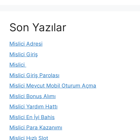
Son Yazılar
Mislici Adresi
Mislici Giriş
Mislici
Mislici Giriş Parolası
Mislici Mevcut Mobil Oturum Açma
Mislici Bonus Alımı
Mislici Yardım Hattı
Mislici En İyi Bahis
Mislici Para Kazanımı
Mislici Hızlı Slot