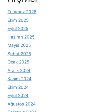
Temmuz 2026
Ekim 2025
Eylül 2025
Haziran 2025
Mayıs 2025
Şubat 2025
Ocak 2025
Aralık 2024
Kasım 2024
Ekim 2024
Eylül 2024
Ağustos 2024