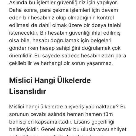
Aslında bu işlemler güvenliğiniz için yapılıyor.
Daha sonra, para çekme işlemleri için devam
eden bir hesabınız olup olmadığının kontrol
edilmesi de dahil olmak üzere bir dosya talebi
istenecektir. Bir hesabın güvenliği ihlal edilmiş
olsa bile, hesabı doğrulamak için belgeleri
gönderirken hesap sahipliğini doğrulamak çok
önemlidir. Bu sayede sadece hesabınızdan para
çekilebilir ve herhangi bir sorun yaşanmaz.
Mislici Hangi Ülkelerde
Lisanslıdır
Mislici hangi ülkelerde alışveriş yapmaktadır? Bu
sorunun cevabı aslında hemen hemen tüm
bahisçileri kapsamaktadır. Lisans geçerliliği
belirleyicidir. Genel olarak bu uluslararası ehliyet