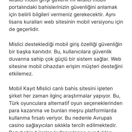
portalındaki bahislerinizin güvenliğini anlamak
için belirli bilgileri vermeniz gerekecektir. Aynı
lisans kuralları web sitesinin mobil versiyonu için
de geçerlidir.
Mislici desteklediği mobil giriş özelliği güvenliğin
bir başka kanıtıdır. Bu, kullanıcılara güvenlik
duvarına sahip çok güçlü bir sistem sağlar. Web
sitesine mobil cihazdan erişim müşteri desteğini
etkilemez.
Mobil Kayıt Mislici canlı bahis sitesini işleten
şirket her zaman ilginç araştırmalar yapıyor. Bu,
Türk oyunculara alternatif oyun seçeneklerinden
para kazanma ve bunları meşru platformlarda
kullanma fırsatı veriyor. Bu nedenle Avrupalı ​​
casino sağlayıcıları sıklıkla tercih edilmektedir.