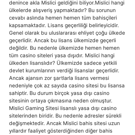
denince akla Mislici geldiğini biliyor.Mislici hangi
ülkelerde alışveriş yapmaktadır? Bu sorunun
cevabı aslında hemen hemen tüm bahisçileri
kapsamaktadır. Lisans geçerliliği belirleyicidir.
Genel olarak bu uluslararası ehliyet çoğu ülkede
geçerlidir. Ancak bu lisans ülkemizde geçerli
değildir. Bu nedenle ülkemizde hemen hemen
tüm casino siteleri yasa dışıdır. Mislici hangi
ülkeden lisanslıdır? Ülkemizde sadece yetkili
devlet kurumlarının verdiği lisanslar geçerlidir.
Ancak ajansın zor şartlarla lisans vermesi
nedeniyle çok az sayıda casino sitesi bu lisansa
sahiptir. Bu durum birçok yasa dışı casino
sitesinin ortaya çıkmasına neden olmuştur.
Mislici Gaming Sitesi lisanslı yasa dışı casino
sitelerinden biridir. Bu nedenle adresler sürekli
değişmektedir. Ancak Mislici bahis sitesi uzun
yıllardır faaliyet gösterdiğinden diğer bahis