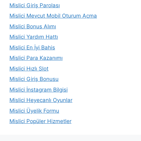
Mislici Giriş Parolası
Mislici Mevcut Mobil Oturum Açma
Mislici Bonus Alımı
Mislici Yardım Hattı
Mislici En İyi Bahis
Mislici Para Kazanımı
Mislici Hızlı Slot
Mislici Giriş Bonusu
Mislici İnstagram Bilgisi
Mislici Heyecanlı Oyunlar
Mislici Üyelik Formu
Mislici Popüler Hizmetler