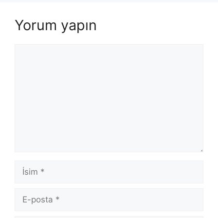
Yorum yapın
Yorum
İsim
E-
posta