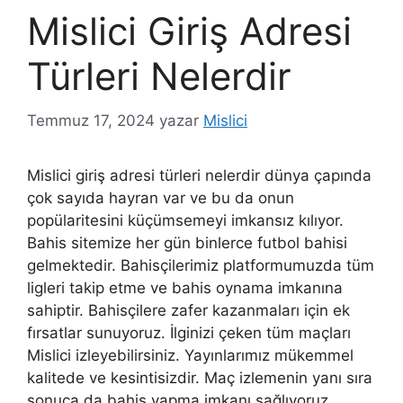
Mislici Giriş Adresi
Türleri Nelerdir
Temmuz 17, 2024
yazar
Mislici
Mislici giriş adresi türleri nelerdir dünya çapında
çok sayıda hayran var ve bu da onun
popülaritesini küçümsemeyi imkansız kılıyor.
Bahis sitemize her gün binlerce futbol bahisi
gelmektedir. Bahisçilerimiz platformumuzda tüm
ligleri takip etme ve bahis oynama imkanına
sahiptir. Bahisçilere zafer kazanmaları için ek
fırsatlar sunuyoruz. İlginizi çeken tüm maçları
Mislici izleyebilirsiniz. Yayınlarımız mükemmel
kalitede ve kesintisizdir. Maç izlemenin yanı sıra
sonuca da bahis yapma imkanı sağlıyoruz.