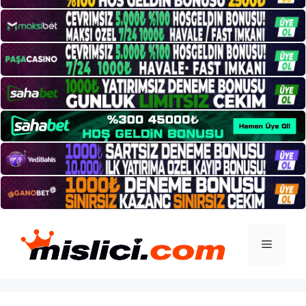
İçeriğe
atla
Menü