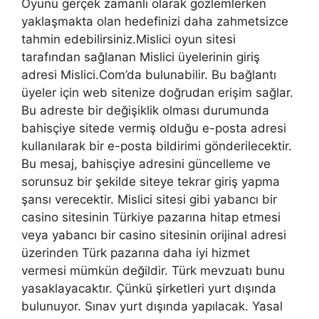
Oyunu gerçek zamanlı olarak gözlemlerken
yaklaşmakta olan hedefinizi daha zahmetsizce
tahmin edebilirsiniz.Mislici oyun sitesi
tarafından sağlanan Mislici üyelerinin giriş
adresi Mislici.Com’da bulunabilir. Bu bağlantı
üyeler için web sitenize doğrudan erişim sağlar.
Bu adreste bir değişiklik olması durumunda
bahisçiye sitede vermiş olduğu e-posta adresi
kullanılarak bir e-posta bildirimi gönderilecektir.
Bu mesaj, bahisçiye adresini güncelleme ve
sorunsuz bir şekilde siteye tekrar giriş yapma
şansı verecektir. Mislici sitesi gibi yabancı bir
casino sitesinin Türkiye pazarına hitap etmesi
veya yabancı bir casino sitesinin orijinal adresi
üzerinden Türk pazarına daha iyi hizmet
vermesi mümkün değildir. Türk mevzuatı bunu
yasaklayacaktır. Çünkü şirketleri yurt dışında
bulunuyor. Sınav yurt dışında yapılacak. Yasal