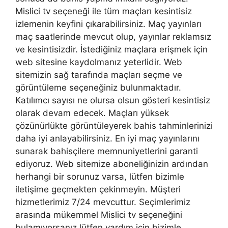
Mislici tv seçeneği ile tüm maçları kesintisiz
izlemenin keyfini çıkarabilirsiniz. Maç yayınları
maç saatlerinde mevcut olup, yayınlar reklamsız
ve kesintisizdir. İstediğiniz maçlara erişmek için
web sitesine kaydolmanız yeterlidir. Web
sitemizin sağ tarafında maçları seçme ve
görüntüleme seçeneğiniz bulunmaktadır.
Katılımcı sayısı ne olursa olsun gösteri kesintisiz
olarak devam edecek. Maçları yüksek
çözünürlükte görüntüleyerek bahis tahminlerinizi
daha iyi anlayabilirsiniz. En iyi maç yayınlarını
sunarak bahisçilere memnuniyetlerini garanti
ediyoruz. Web sitemize aboneliğinizin ardından
herhangi bir sorunuz varsa, lütfen bizimle
iletişime geçmekten çekinmeyin. Müşteri
hizmetlerimiz 7/24 mevcuttur. Seçimlerimiz
arasında mükemmel Mislici tv seçeneğini
bulamıyorsanız lütfen yardım için bizimle