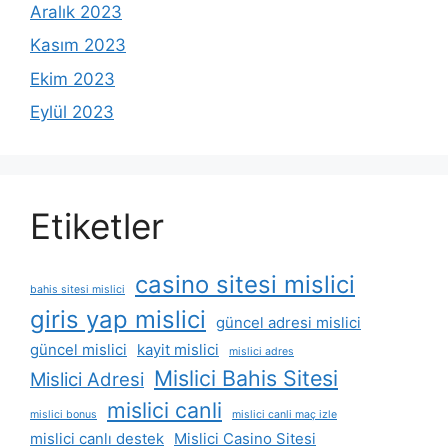
Aralık 2023
Kasım 2023
Ekim 2023
Eylül 2023
Etiketler
casino sitesi mislici
bahis sitesi mislici
giris yap mislici
güncel adresi mislici
güncel mislici
kayit mislici
mislici adres
Mislici Bahis Sitesi
Mislici Adresi
mislici canli
mislici bonus
mislici canli maç izle
mislici canlı destek
Mislici Casino Sitesi