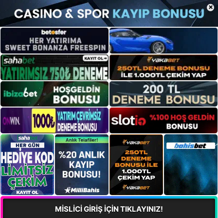
×
MİSLİCİ GİRİŞ İÇİN TIKLAYINIZ!