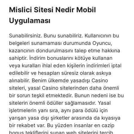
Mislici Sitesi Nedir Mobil
Uygulaması
Sunabilirsiniz. Bunu sunabiliriz. Kullanıcının bu
belgeleri sunamaması durumunda Oyuncu,
kazancının dondurulmasını talep etme hakkına
sahiptir. İndirim bonuslarını kötüye kullanan
veya kuralları ihlal eden kişilerin indirimleri iptal
edilebilir ve hesapları süresiz olarak askıya
alınabilir. Benim ülkemde yasadışı Casino
siteleri, yasal Casino sitelerinden daha önemli
bir sorun teşkil etmektedir. Bunun nedeni ise bu
sitelerin önemli ödüller sağlamasıdır. Yasal
işletmelerin yanı sıra, aynı para ödülü için
yarışan yasa dışı şirketler arasında da kıyasıya
bir rekabet var. Bu yüzden insanlar en cazip
bonus tekliflerini sunan web sitelerini tercih