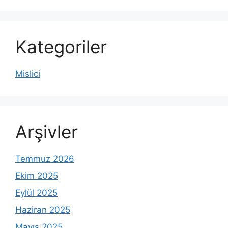
Kategoriler
Mislici
Arşivler
Temmuz 2026
Ekim 2025
Eylül 2025
Haziran 2025
Mayıs 2025