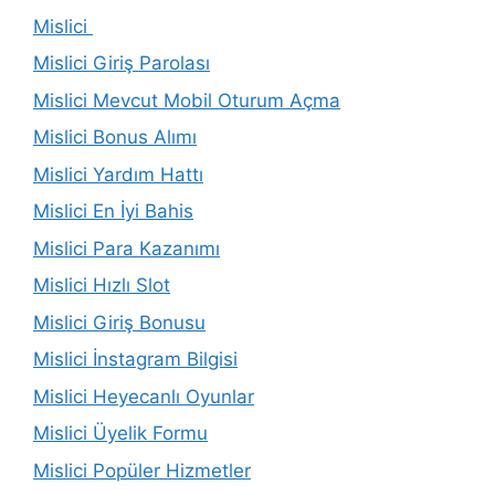
Mislici
Mislici Giriş Parolası
Mislici Mevcut Mobil Oturum Açma
Mislici Bonus Alımı
Mislici Yardım Hattı
Mislici En İyi Bahis
Mislici Para Kazanımı
Mislici Hızlı Slot
Mislici Giriş Bonusu
Mislici İnstagram Bilgisi
Mislici Heyecanlı Oyunlar
Mislici Üyelik Formu
Mislici Popüler Hizmetler