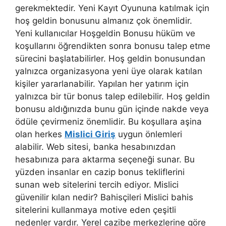
gerekmektedir. Yeni Kayıt Oyununa katılmak için
hoş geldin bonusunu almanız çok önemlidir.
Yeni kullanıcılar Hoşgeldin Bonusu hüküm ve
koşullarını öğrendikten sonra bonusu talep etme
sürecini başlatabilirler. Hoş geldin bonusundan
yalnızca organizasyona yeni üye olarak katılan
kişiler yararlanabilir. Yapılan her yatırım için
yalnızca bir tür bonus talep edilebilir. Hoş geldin
bonusu aldığınızda bunu gün içinde nakde veya
ödüle çevirmeniz önemlidir. Bu koşullara aşina
olan herkes
Mislici Giriş
uygun önlemleri
alabilir. Web sitesi, banka hesabınızdan
hesabınıza para aktarma seçeneği sunar. Bu
yüzden insanlar en cazip bonus tekliflerini
sunan web sitelerini tercih ediyor. Mislici
güvenilir kılan nedir? Bahisçileri Mislici bahis
sitelerini kullanmaya motive eden çeşitli
nedenler vardır. Yerel cazibe merkezlerine göre