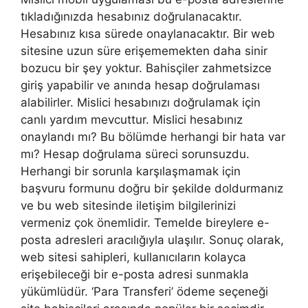
tıkladığınızda hesabınız doğrulanacaktır.
Hesabınız kısa sürede onaylanacaktır. Bir web
sitesine uzun süre erişememekten daha sinir
bozucu bir şey yoktur. Bahisçiler zahmetsizce
giriş yapabilir ve anında hesap doğrulaması
alabilirler. Mislici hesabınızı doğrulamak için
canlı yardım mevcuttur. Mislici hesabınız
onaylandı mı? Bu bölümde herhangi bir hata var
mı? Hesap doğrulama süreci sorunsuzdu.
Herhangi bir sorunla karşılaşmamak için
başvuru formunu doğru bir şekilde doldurmanız
ve bu web sitesinde iletişim bilgilerinizi
vermeniz çok önemlidir. Temelde bireylere e-
posta adresleri aracılığıyla ulaşılır. Sonuç olarak,
web sitesi sahipleri, kullanıcıların kolayca
erişebileceği bir e-posta adresi sunmakla
yükümlüdür. ‘Para Transferi’ ödeme seçeneği