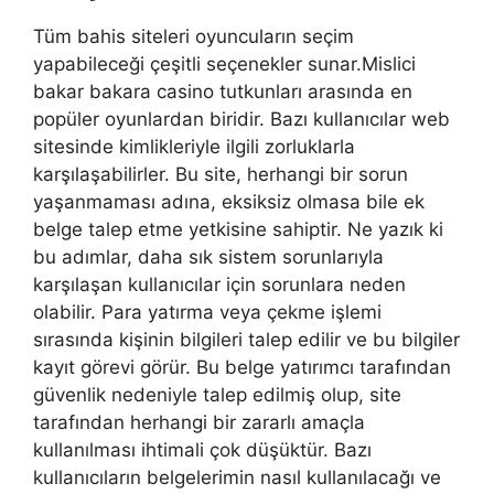
Tüm bahis siteleri oyuncuların seçim
yapabileceği çeşitli seçenekler sunar.Mislici
bakar bakara casino tutkunları arasında en
popüler oyunlardan biridir. Bazı kullanıcılar web
sitesinde kimlikleriyle ilgili zorluklarla
karşılaşabilirler. Bu site, herhangi bir sorun
yaşanmaması adına, eksiksiz olmasa bile ek
belge talep etme yetkisine sahiptir. Ne yazık ki
bu adımlar, daha sık sistem sorunlarıyla
karşılaşan kullanıcılar için sorunlara neden
olabilir. Para yatırma veya çekme işlemi
sırasında kişinin bilgileri talep edilir ve bu bilgiler
kayıt görevi görür. Bu belge yatırımcı tarafından
güvenlik nedeniyle talep edilmiş olup, site
tarafından herhangi bir zararlı amaçla
kullanılması ihtimali çok düşüktür. Bazı
kullanıcıların belgelerimin nasıl kullanılacağı ve