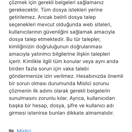
çözmek için gerekli belgeleri sağlamanız
gerekecektir. Tüm dosya istekleri yerine
getirilemez. Ancak belirli dosya talep
seçenekleri mevcut olduğunda web siteleri,
kullanıcılarının güvenliğini sağlamak amacıyla
dosya talep etmektedir. Bu tür talepler,
kimliğinizin doğruluğunun doğrulanması
amacıyla yatırımcı bilgilerine ilişkin talepleri
içerir. Kimlikle ilgili tüm konular veya aynı anda
birden fazla sorun için vaka talebi
göndermenize izin verilmez. Hesabınızda önemli
bir sorun olması durumunda Mislici sorunu
çözmenin ilk adımı olarak gerekli belgelerin
sunulmasını zorunlu kılar. Ayrıca, kullanıcıdan
başka bir hesap, dosya, şifre ve kullanıcı adı
girmesi istenirse bunları dikkate almamalıdır.
Kategoriler
Mislici