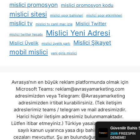
mislici promosyon
mislici promosyon kodu
mislici sitesi
mislici spor bahisleri
mislici spor etkinlikleri
mislici tv
Mislici Twitter
mislici tv canli maç izle
Mislici Yeni Adresi
mislici twitter hesabı
Mislici Şikayet
Mislici Üyelik
mislici üyelik şartı
mobil mislici
yeni giris mislici
Avrasya'nın en büyük reklam platformunda olmak için
Microsoft Teams:
reklam@avrasyamarketing.com
adresimizden veya Telegram: @Avrasyamarketing
adresimizden irtibat kurabilirsiniz. (Tek iletişim
adreslerimiz teams / telegram ve mail adresimizdir.
Harici hiçbir iletişim adresimiz bulunmamaktadır.
Lütfen itibar etmeyiniz.) Türkiye yasalarına göre 7258
sayılı kanun uyarınca yasa dışı bahis oynamanın
cezaları mevcuttur. Şu an bulunduğunuz site hiç bir