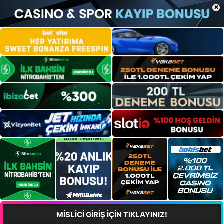
×
MİSLİCİ GİRİŞ İÇİN TIKLAYINIZ!