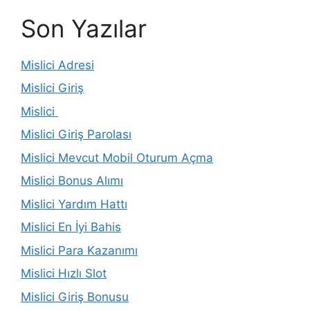
Son Yazılar
Mislici Adresi
Mislici Giriş
Mislici
Mislici Giriş Parolası
Mislici Mevcut Mobil Oturum Açma
Mislici Bonus Alımı
Mislici Yardım Hattı
Mislici En İyi Bahis
Mislici Para Kazanımı
Mislici Hızlı Slot
Mislici Giriş Bonusu