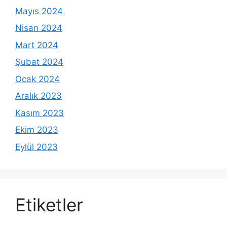
Mayıs 2024
Nisan 2024
Mart 2024
Şubat 2024
Ocak 2024
Aralık 2023
Kasım 2023
Ekim 2023
Eylül 2023
Etiketler