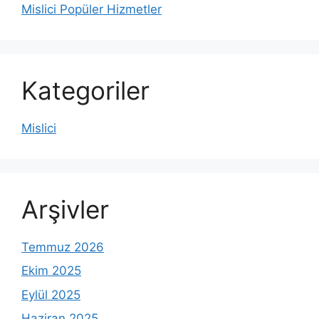
Mislici Popüler Hizmetler
Kategoriler
Mislici
Arşivler
Temmuz 2026
Ekim 2025
Eylül 2025
Haziran 2025