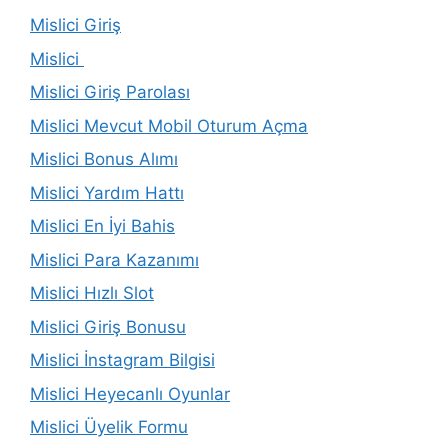
Mislici Giriş
Mislici
Mislici Giriş Parolası
Mislici Mevcut Mobil Oturum Açma
Mislici Bonus Alımı
Mislici Yardım Hattı
Mislici En İyi Bahis
Mislici Para Kazanımı
Mislici Hızlı Slot
Mislici Giriş Bonusu
Mislici İnstagram Bilgisi
Mislici Heyecanlı Oyunlar
Mislici Üyelik Formu