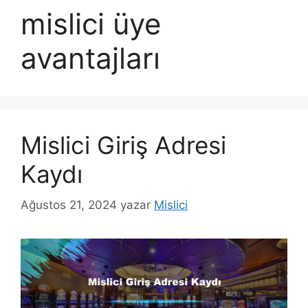
mislici üye
avantajları
Mislici Giriş Adresi
Kaydı
Ağustos 21, 2024
yazar
Mislici