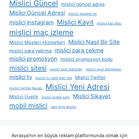
Mislici Güncel
mislici güncel adres
Mislici Güncel Adresi
mislici güvenlir mi
Mislici Kayıt
mislici instagram
mislici kaç oldu
mislici maç izleme
Mislici Nasıl Bir Site
Mislici Müşteri Hizmetleri
mislici para çekme
mislici para yatirma
mislici promosyon
mislici promosyon kodu
mislici sitesi
mislici spor bahisleri
mislici spor etkinlikleri
mislici tv
Mislici Twitter
mislici tv canli maç izle
Mislici Yeni Adresi
mislici twitter hesabı
Mislici Şikayet
Mislici Üyelik
mislici üyelik şartı
mobil mislici
yeni giris mislici
Avrasya'nın en büyük reklam platformunda olmak için