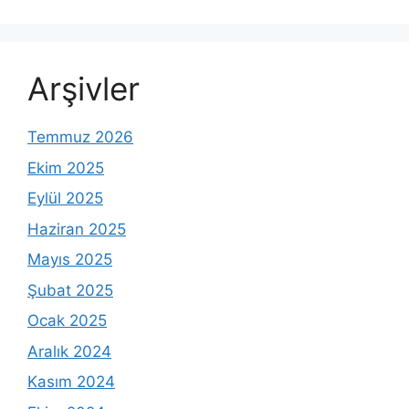
Arşivler
Temmuz 2026
Ekim 2025
Eylül 2025
Haziran 2025
Mayıs 2025
Şubat 2025
Ocak 2025
Aralık 2024
Kasım 2024