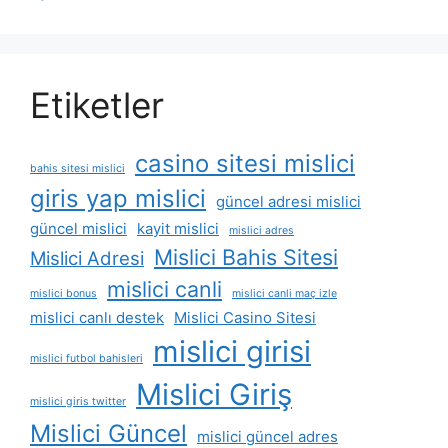
Etiketler
casino sitesi mislici
bahis sitesi mislici
giris yap mislici
güncel adresi mislici
güncel mislici
kayit mislici
mislici adres
Mislici Bahis Sitesi
Mislici Adresi
mislici canli
mislici bonus
mislici canli maç izle
mislici canlı destek
Mislici Casino Sitesi
mislici girisi
mislici futbol bahisleri
Mislici Giriş
mislici giris twitter
Mislici Güncel
mislici güncel adres