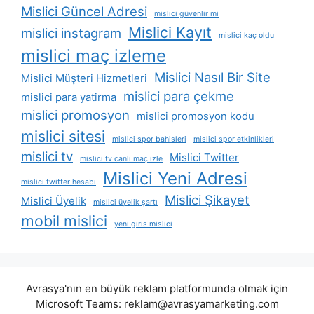
Mislici Güncel Adresi
mislici güvenlir mi
Mislici Kayıt
mislici instagram
mislici kaç oldu
mislici maç izleme
Mislici Nasıl Bir Site
Mislici Müşteri Hizmetleri
mislici para çekme
mislici para yatirma
mislici promosyon
mislici promosyon kodu
mislici sitesi
mislici spor bahisleri
mislici spor etkinlikleri
mislici tv
Mislici Twitter
mislici tv canli maç izle
Mislici Yeni Adresi
mislici twitter hesabı
Mislici Şikayet
Mislici Üyelik
mislici üyelik şartı
mobil mislici
yeni giris mislici
Avrasya'nın en büyük reklam platformunda olmak için
Microsoft Teams:
reklam@avrasyamarketing.com