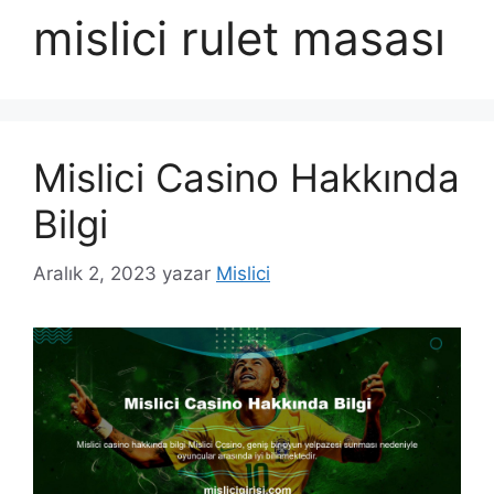
mislici rulet masası
Mislici Casino Hakkında
Bilgi
Aralık 2, 2023
yazar
Mislici