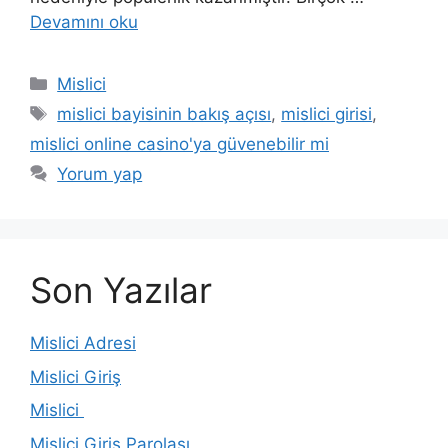
Devamını oku
Kategoriler
Mislici
Etiketler
mislici bayisinin bakış açısı
,
mislici girisi
,
mislici online casino'ya güvenebilir mi
Yorum yap
Son Yazılar
Mislici Adresi
Mislici Giriş
Mislici
Mislici Giriş Parolası