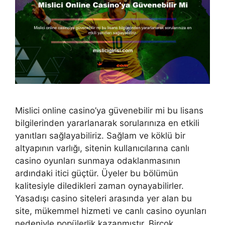
Mislici online casino’ya güvenebilir mi bu lisans
bilgilerinden yararlanarak sorularınıza en etkili
yanıtları sağlayabiliriz. Sağlam ve köklü bir
altyapının varlığı, sitenin kullanıcılarına canlı
casino oyunları sunmaya odaklanmasının
ardındaki itici güçtür. Üyeler bu bölümün
kalitesiyle diledikleri zaman oynayabilirler.
Yasadışı casino siteleri arasında yer alan bu
site, mükemmel hizmeti ve canlı casino oyunları
nedeniyle popülerlik kazanmıştır. Birçok …