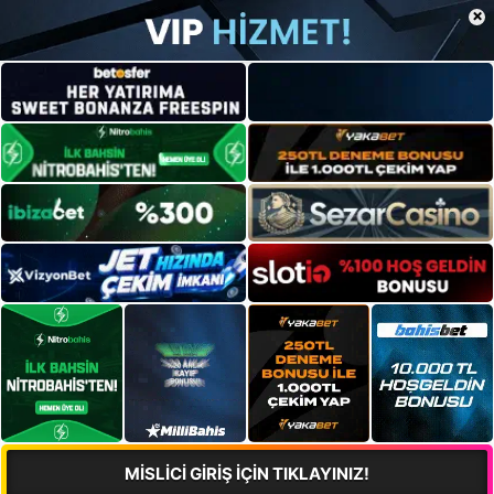
×
MİSLİCİ GİRİŞ İÇİN TIKLAYINIZ!