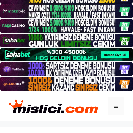
İçeriğe
atla
Menü