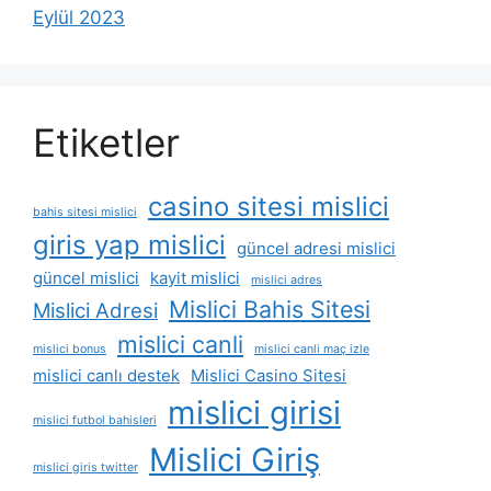
Eylül 2023
Etiketler
casino sitesi mislici
bahis sitesi mislici
giris yap mislici
güncel adresi mislici
güncel mislici
kayit mislici
mislici adres
Mislici Bahis Sitesi
Mislici Adresi
mislici canli
mislici bonus
mislici canli maç izle
mislici canlı destek
Mislici Casino Sitesi
mislici girisi
mislici futbol bahisleri
Mislici Giriş
mislici giris twitter