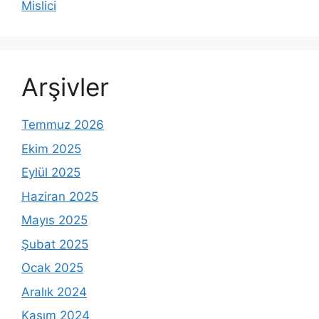
Mislici
Arşivler
Temmuz 2026
Ekim 2025
Eylül 2025
Haziran 2025
Mayıs 2025
Şubat 2025
Ocak 2025
Aralık 2024
Kasım 2024