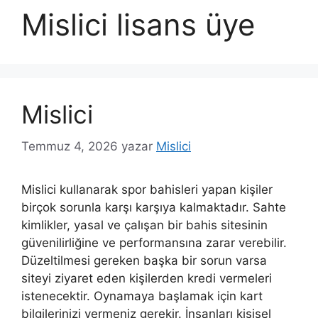
Mislici lisans üye
Mislici
Temmuz 4, 2026
yazar
Mislici
Mislici kullanarak spor bahisleri yapan kişiler
birçok sorunla karşı karşıya kalmaktadır. Sahte
kimlikler, yasal ve çalışan bir bahis sitesinin
güvenilirliğine ve performansına zarar verebilir.
Düzeltilmesi gereken başka bir sorun varsa
siteyi ziyaret eden kişilerden kredi vermeleri
istenecektir. Oynamaya başlamak için kart
bilgilerinizi vermeniz gerekir. İnsanları kişisel