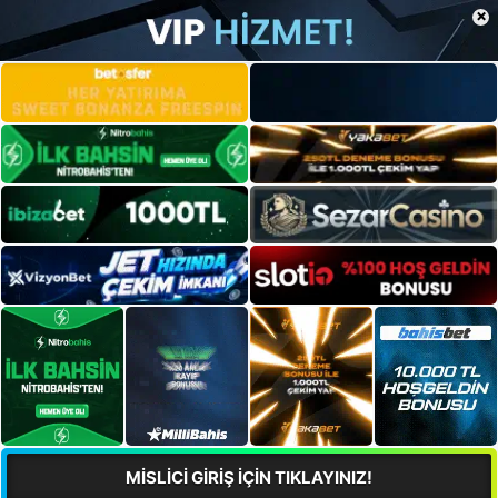
×
MİSLİCİ GİRİŞ İÇİN TIKLAYINIZ!