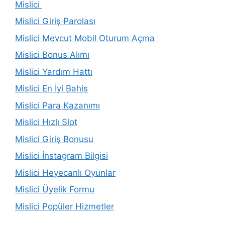
Mislici
Mislici Giriş Parolası
Mislici Mevcut Mobil Oturum Açma
Mislici Bonus Alımı
Mislici Yardım Hattı
Mislici En İyi Bahis
Mislici Para Kazanımı
Mislici Hızlı Slot
Mislici Giriş Bonusu
Mislici İnstagram Bilgisi
Mislici Heyecanlı Oyunlar
Mislici Üyelik Formu
Mislici Popüler Hizmetler