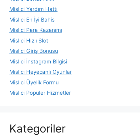
Mislici Yardım Hattı
Mislici En İyi Bahis
Mislici Para Kazanımı
Mislici Hızlı Slot
Mislici Giriş Bonusu
Mislici İnstagram Bilgisi
Mislici Heyecanlı Oyunlar
Mislici Üyelik Formu
Mislici Popüler Hizmetler
Kategoriler