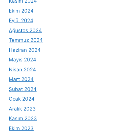
Kasım 2024
Ekim 2024
Eylül 2024
Ağustos 2024
Temmuz 2024
Haziran 2024
Mayıs 2024
Nisan 2024
Mart 2024
Şubat 2024
Ocak 2024
Aralık 2023
Kasım 2023
Ekim 2023