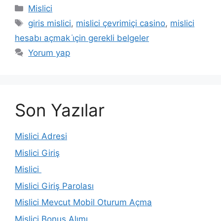
Kategoriler
Mislici
Etiketler
giris mislici
,
mislici çevrimiçi casino
,
mislici
hesabı açmak i̇çin gerekli belgeler
Yorum yap
Son Yazılar
Mislici Adresi
Mislici Giriş
Mislici
Mislici Giriş Parolası
Mislici Mevcut Mobil Oturum Açma
Mislici Bonus Alımı