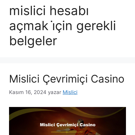
mislici hesabı
açmak i̇çin gerekli
belgeler
Mislici Çevrimiçi Casino
Kasım 16, 2024
yazar
Mislici