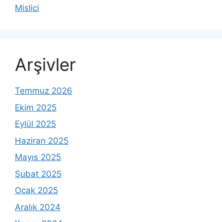
Mislici
Arşivler
Temmuz 2026
Ekim 2025
Eylül 2025
Haziran 2025
Mayıs 2025
Şubat 2025
Ocak 2025
Aralık 2024