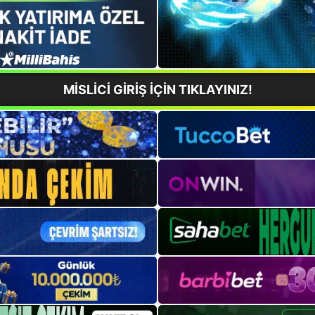
MİSLİCİ GİRİŞ İÇİN TIKLAYINIZ!