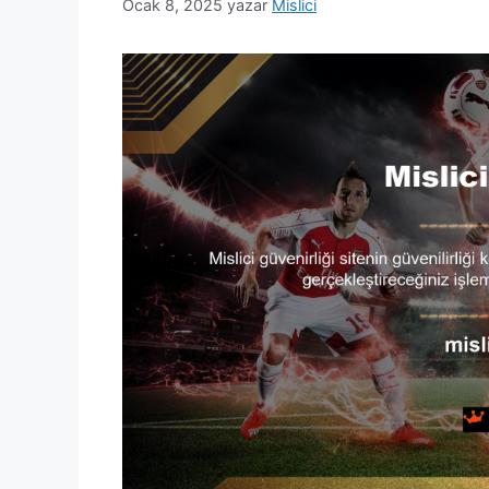
Ocak 8, 2025
yazar
Mislici