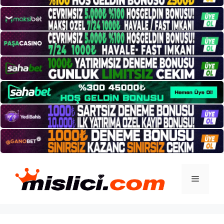
İçeriğe
atla
Menü