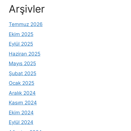
Arşivler
Temmuz 2026
Ekim 2025
Eylül 2025
Haziran 2025
Mayıs 2025
Şubat 2025
Ocak 2025
Aralık 2024
Kasım 2024
Ekim 2024
Eylül 2024