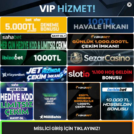
×
MİSLİCİ GİRİŞ İÇİN TIKLAYINIZ!