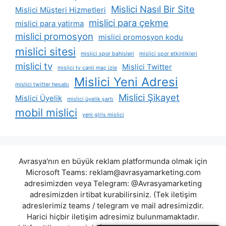
Mislici Nasıl Bir Site
Mislici Müşteri Hizmetleri
mislici para çekme
mislici para yatirma
mislici promosyon
mislici promosyon kodu
mislici sitesi
mislici spor bahisleri
mislici spor etkinlikleri
mislici tv
Mislici Twitter
mislici tv canli maç izle
Mislici Yeni Adresi
mislici twitter hesabı
Mislici Şikayet
Mislici Üyelik
mislici üyelik şartı
mobil mislici
yeni giris mislici
Avrasya'nın en büyük reklam platformunda olmak için
Microsoft Teams:
reklam@avrasyamarketing.com
adresimizden veya Telegram: @Avrasyamarketing
adresimizden irtibat kurabilirsiniz. (Tek iletişim
adreslerimiz teams / telegram ve mail adresimizdir.
Harici hiçbir iletişim adresimiz bulunmamaktadır.