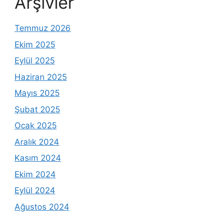
Arşivler
Temmuz 2026
Ekim 2025
Eylül 2025
Haziran 2025
Mayıs 2025
Şubat 2025
Ocak 2025
Aralık 2024
Kasım 2024
Ekim 2024
Eylül 2024
Ağustos 2024