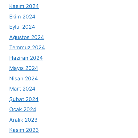
Kasım 2024
Ekim 2024
Eylül 2024
Ağustos 2024
Temmuz 2024
Haziran 2024
Mayıs 2024
Nisan 2024
Mart 2024
Şubat 2024
Ocak 2024
Aralık 2023
Kasım 2023