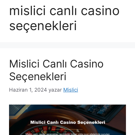
mislici canlı casino
seçenekleri
Mislici Canlı Casino
Seçenekleri
Haziran 1, 2024
yazar
Mislici