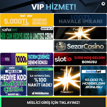
×
MİSLİCİ GİRİŞ İÇİN TIKLAYINIZ!