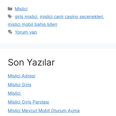
Kategoriler
Mislici
Etiketler
giris mislici
,
mislici canlı casino seçenekleri
,
mislici mobil bahis lideri
Yorum yap
Son Yazılar
Mislici Adresi
Mislici Giriş
Mislici
Mislici Giriş Parolası
Mislici Mevcut Mobil Oturum Açma