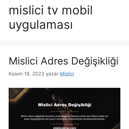
mislici tv mobil
uygulaması
Mislici Adres Değişikliği
Kasım 18, 2023
yazar
Mislici