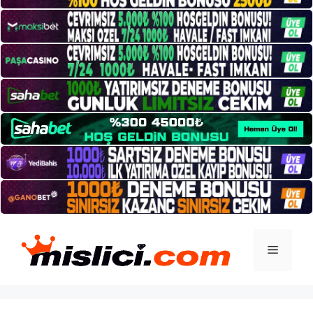
İçeriğe
atla
Menü