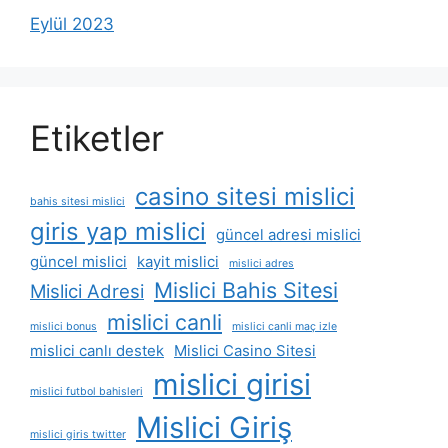
Eylül 2023
Etiketler
casino sitesi mislici
bahis sitesi mislici
giris yap mislici
güncel adresi mislici
güncel mislici
kayit mislici
mislici adres
Mislici Bahis Sitesi
Mislici Adresi
mislici canli
mislici bonus
mislici canli maç izle
mislici canlı destek
Mislici Casino Sitesi
mislici girisi
mislici futbol bahisleri
Mislici Giriş
mislici giris twitter