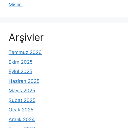
Mislici
Arşivler
Temmuz 2026
Ekim 2025
Eylül 2025
Haziran 2025
Mayıs 2025
Şubat 2025
Ocak 2025
Aralık 2024