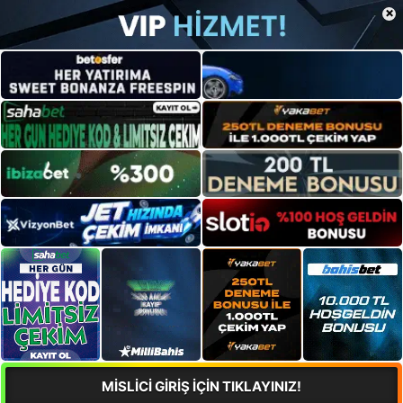
×
MİSLİCİ GİRİŞ İÇİN TIKLAYINIZ!