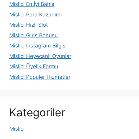
Mislici En İyi Bahis
Mislici Para Kazanımı
Mislici Hızlı Slot
Mislici Giriş Bonusu
Mislici İnstagram Bilgisi
Mislici Heyecanlı Oyunlar
Mislici Üyelik Formu
Mislici Popüler Hizmetler
Kategoriler
Mislici