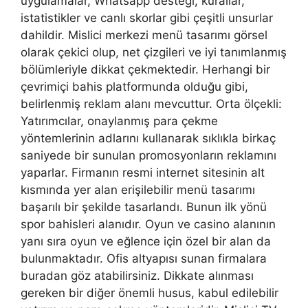
uygulamalar, Whatsapp desteği, kurallar,
istatistikler ve canlı skorlar gibi çeşitli unsurlar
dahildir. Mislici merkezi menü tasarımı görsel
olarak çekici olup, net çizgileri ve iyi tanımlanmış
bölümleriyle dikkat çekmektedir. Herhangi bir
çevrimiçi bahis platformunda olduğu gibi,
belirlenmiş reklam alanı mevcuttur. Orta ölçekli:
Yatırımcılar, onaylanmış para çekme
yöntemlerinin adlarını kullanarak sıklıkla birkaç
saniyede bir sunulan promosyonların reklamını
yaparlar. Firmanın resmi internet sitesinin alt
kısmında yer alan erişilebilir menü tasarımı
başarılı bir şekilde tasarlandı. Bunun ilk yönü
spor bahisleri alanıdır. Oyun ve casino alanının
yanı sıra oyun ve eğlence için özel bir alan da
bulunmaktadır. Ofis altyapısı sunan firmalara
buradan göz atabilirsiniz. Dikkate alınması
gereken bir diğer önemli husus, kabul edilebilir