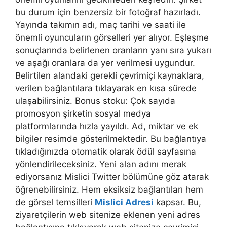
bu durum için benzersiz bir fotoğraf hazırladı.
Yayında takımın adı, maç tarihi ve saati ile
önemli oyuncuların görselleri yer alıyor. Eşleşme
sonuçlarında belirlenen oranların yanı sıra yukarı
ve aşağı oranlara da yer verilmesi uygundur.
Belirtilen alandaki gerekli çevrimiçi kaynaklara,
verilen bağlantılara tıklayarak en kısa sürede
ulaşabilirsiniz. Bonus stoku: Çok sayıda
promosyon şirketin sosyal medya
platformlarında hızla yayıldı. Ad, miktar ve ek
bilgiler resimde gösterilmektedir. Bu bağlantıya
tıkladığınızda otomatik olarak ödül sayfasına
yönlendirileceksiniz. Yeni alan adını merak
ediyorsanız Mislici Twitter bölümüne göz atarak
öğrenebilirsiniz. Hem eksiksiz bağlantıları hem
de görsel temsilleri
Mislici Adresi
kapsar. Bu,
ziyaretçilerin web sitenize eklenen yeni adres