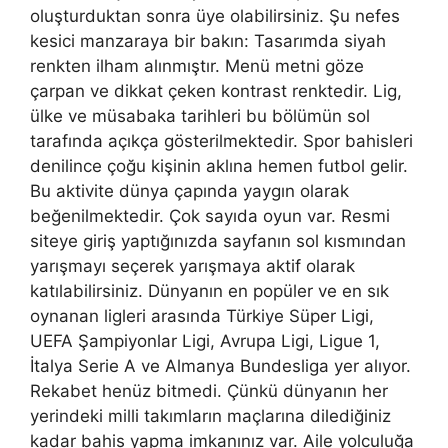
oluşturduktan sonra üye olabilirsiniz. Şu nefes
kesici manzaraya bir bakın: Tasarımda siyah
renkten ilham alınmıştır. Menü metni göze
çarpan ve dikkat çeken kontrast renktedir. Lig,
ülke ve müsabaka tarihleri ​​bu bölümün sol
tarafında açıkça gösterilmektedir. Spor bahisleri
denilince çoğu kişinin aklına hemen futbol gelir.
Bu aktivite dünya çapında yaygın olarak
beğenilmektedir. Çok sayıda oyun var. Resmi
siteye giriş yaptığınızda sayfanın sol kısmından
yarışmayı seçerek yarışmaya aktif olarak
katılabilirsiniz. Dünyanın en popüler ve en sık
oynanan ligleri arasında Türkiye Süper Ligi,
UEFA Şampiyonlar Ligi, Avrupa Ligi, Ligue 1,
İtalya Serie A ve Almanya Bundesliga yer alıyor.
Rekabet henüz bitmedi. Çünkü dünyanın her
yerindeki milli takımların maçlarına dilediğiniz
kadar bahis yapma imkanınız var. Aile yolculuğa