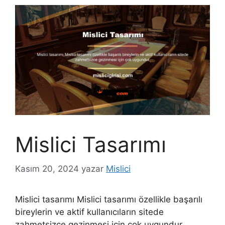
Mislici Tasarımı
Kasım 20, 2024
yazar
Mislici
Mislici tasarımı Mislici tasarımı özellikle başarılı
bireylerin ve aktif kullanıcıların sitede
zahmetsizce gezinmesi için çok uygundur.