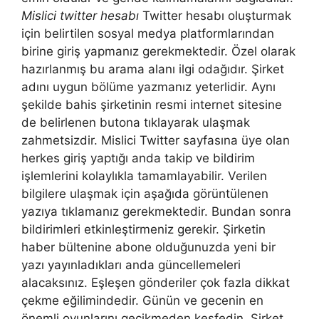
Mislici twitter hesabı
Twitter hesabı oluşturmak
için belirtilen sosyal medya platformlarından
birine giriş yapmanız gerekmektedir. Özel olarak
hazırlanmış bu arama alanı ilgi odağıdır. Şirket
adını uygun bölüme yazmanız yeterlidir. Aynı
şekilde bahis şirketinin resmi internet sitesine
de belirlenen butona tıklayarak ulaşmak
zahmetsizdir. Mislici Twitter sayfasına üye olan
herkes giriş yaptığı anda takip ve bildirim
işlemlerini kolaylıkla tamamlayabilir. Verilen
bilgilere ulaşmak için aşağıda görüntülenen
yazıya tıklamanız gerekmektedir. Bundan sonra
bildirimleri etkinleştirmeniz gerekir. Şirketin
haber bültenine abone olduğunuzda yeni bir
yazı yayınladıkları anda güncellemeleri
alacaksınız. Eşleşen gönderiler çok fazla dikkat
çekme eğilimindedir. Günün ve gecenin en
önemli oyunlarını gecikmeden keşfedin. Şirket