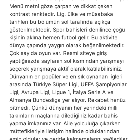
Menü metni göze çarpan ve dikkat çeken
kontrast renktedir. Lig, ülke ve müsabaka
tarihleri ​​bu bölümün sol tarafında açıkça
gösterilmektedir. Spor bahisleri denilince çoğu
kişinin aklına hemen futbol gelir. Bu aktivite
dünya çapında yaygın olarak beğenilmektedir.
Çok sayıda oyun var. Resmi siteye giriş
yaptığınızda sayfanın sol kısmından yarışmayı
seçerek yarışmaya aktif olarak katılabilirsiniz.
Dünyanın en popüler ve en sık oynanan ligleri
arasında Türkiye Süper Ligi, UEFA Şampiyonlar
Ligi, Avrupa Ligi, Ligue 1, İtalya Serie A ve
Almanya Bundesliga yer alıyor. Rekabet henüz
bitmedi. Çünkü dünyanın her yerindeki milli
takımların maçlarına dilediğiniz kadar bahis
yapma imkanınız var. Aile yolculuğa çıkarken
müttefikleriyle iletişim halinde olduklarından
emin oldular ve geride kalmamalarını sağladılar.