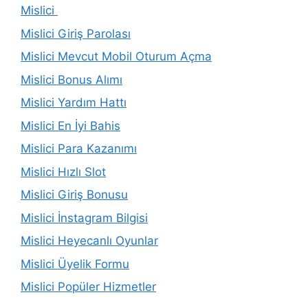
Mislici
Mislici Giriş Parolası
Mislici Mevcut Mobil Oturum Açma
Mislici Bonus Alımı
Mislici Yardım Hattı
Mislici En İyi Bahis
Mislici Para Kazanımı
Mislici Hızlı Slot
Mislici Giriş Bonusu
Mislici İnstagram Bilgisi
Mislici Heyecanlı Oyunlar
Mislici Üyelik Formu
Mislici Popüler Hizmetler