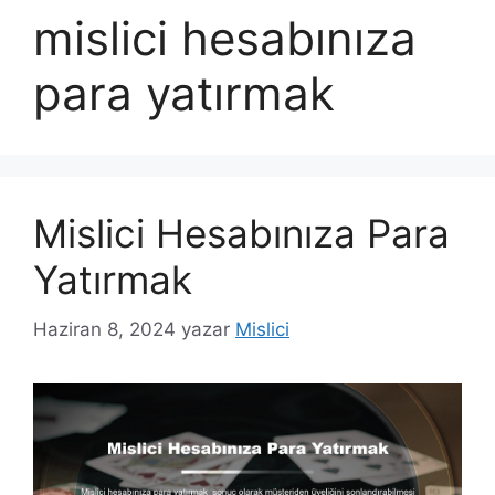
mislici hesabınıza
para yatırmak
Mislici Hesabınıza Para
Yatırmak
Haziran 8, 2024
yazar
Mislici