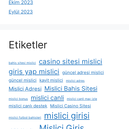
Ekim 2023
Eylül 2023
Etiketler
casino sitesi mislici
bahis sitesi mislici
giris yap mislici
güncel adresi mislici
güncel mislici
kayit mislici
mislici adres
Mislici Bahis Sitesi
Mislici Adresi
mislici canli
mislici bonus
mislici canli maç izle
mislici canlı destek
Mislici Casino Sitesi
mislici girisi
mislici futbol bahisleri
Mislici Giriş