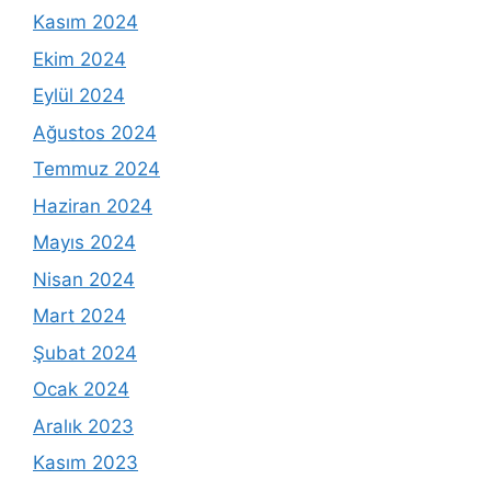
Kasım 2024
Ekim 2024
Eylül 2024
Ağustos 2024
Temmuz 2024
Haziran 2024
Mayıs 2024
Nisan 2024
Mart 2024
Şubat 2024
Ocak 2024
Aralık 2023
Kasım 2023