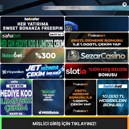
×
MİSLİCİ GİRİŞ İÇİN TIKLAYINIZ!