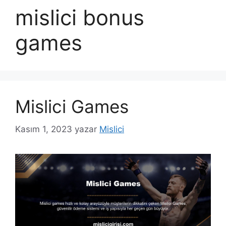
mislici bonus
games
Mislici Games
Kasım 1, 2023
yazar
Mislici