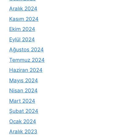
Aralık 2024
Kasım 2024
Ekim 2024
Eylül 2024
Ağustos 2024
Temmuz 2024
Haziran 2024
Mayıs 2024
Nisan 2024
Mart 2024
Şubat 2024
Ocak 2024
Aralık 2023