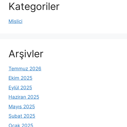
Kategoriler
Mislici
Arşivler
Temmuz 2026
Ekim 2025
Eylül 2025
Haziran 2025
Mayıs 2025
Şubat 2025
Ocak 2025