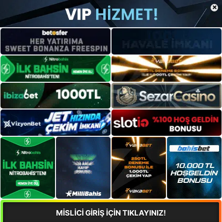
×
MİSLİCİ GİRİŞ İÇİN TIKLAYINIZ!