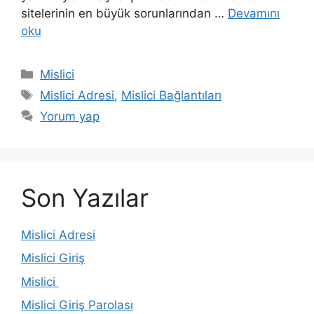
sitelerinin en büyük sorunlarından …
Devamını
oku
Kategoriler
Mislici
Etiketler
Mislici Adresi
,
Mislici Bağlantıları
Yorum yap
Son Yazılar
Mislici Adresi
Mislici Giriş
Mislici
Mislici Giriş Parolası